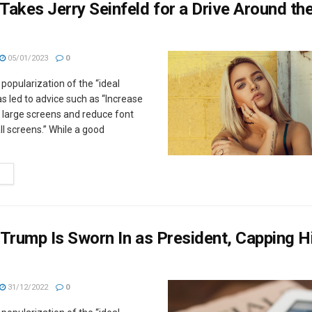
akes Jerry Seinfeld for a Drive Around th
05/01/2023
0
popularization of the “ideal
 led to advice such as “Increase
r large screens and reduce font
ll screens.” While a good
M
Trump Is Sworn In as President, Capping H
31/12/2022
0