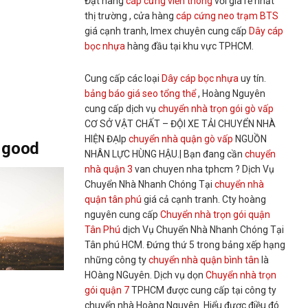
Đặt hàng
cáp cứng viễn thông
với giá rẻ nhất
thị trường , cửa hàng
cáp cứng neo trạm BTS
giá cạnh tranh, Imex chuyên cung cấp
Dây cáp
bọc nhựa
hàng đầu tại khu vực TPHCM.
Cung cấp các loại
Dây cáp bọc nhựa
uy tín.
bảng báo giá seo tổng thể
, Hoàng Nguyên
cung cấp dịch vụ
chuyển nhà trọn gói gò vấp
CƠ SỞ VẬT CHẤT – ĐỘI XE TẢI CHUYỂN NHÀ
HIỆN ĐẠIp
chuyển nhà quận gò vấp
NGUỒN
r good
NHÂN LỰC HÙNG HẬU.| Bạn đang cần
chuyển
nhà quận 3
van chuyen nha tphcm ? Dịch Vụ
Chuyển Nhà Nhanh Chóng Tại
chuyển nhà
quận tân phú
giá cả cạnh tranh. Cty hoàng
nguyên cung cấp
Chuyển nhà trọn gói quận
Tân Phú
dịch Vụ Chuyển Nhà Nhanh Chóng Tại
Tân phú HCM. Đứng thứ 5 trong bảng xếp hạng
những công ty
chuyển nhà quận bình tân
là
HOàng NGuyên. Dịch vụ dọn
Chuyển nhà trọn
gói quận 7
TPHCM được cung cấp tại công ty
chuyển nhà Hoàng Nguyên. Hiểu được điều đó