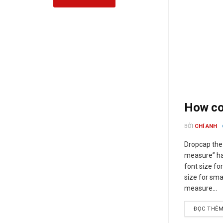
How cou
BỞI
CHÍ ANH
Dropcap the 
measure” has
font size fo
size for sma
measure...
ĐỌC THÊ