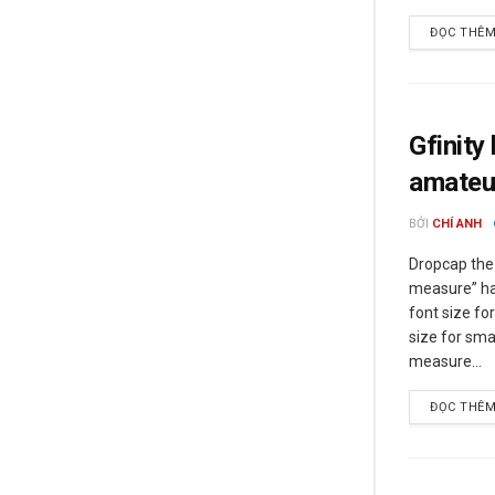
ĐỌC THÊ
Gfinity
amateu
BỞI
CHÍ ANH
Dropcap the 
measure” has
font size fo
size for sma
measure...
ĐỌC THÊ