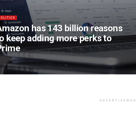
POLITICS
Amazon has 143 billion reasons
to keep adding more perks to
Prime
ADVERTISEME