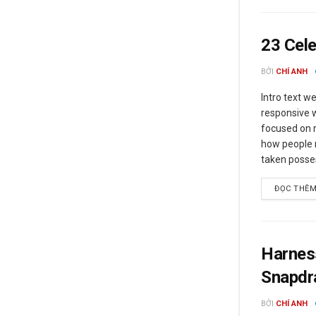
23 Cel
BỞI
CHÍ ANH
Intro text w
responsive w
focused on m
how people 
taken posses
ĐỌC THÊ
Harnes
Snapdr
BỞI
CHÍ ANH