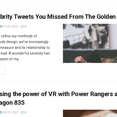
ebrity Tweets You Missed From The Golden
31/01/2023
0
e refine our methods of
eb design, we’ve increasingly
easure and its relationship to
read. A wonderful serenity has
sion of my...
M
sing the power of VR with Power Rangers 
agon 835
30/01/2023
0