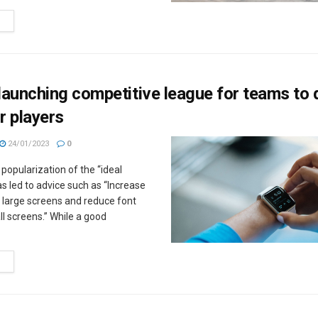
M
 launching competitive league for teams to 
r players
24/01/2023
0
popularization of the “ideal
 led to advice such as “Increase
r large screens and reduce font
ll screens.” While a good
M