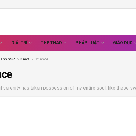
GIẢI TRÍ
THỂ THAO
PHÁP LUẬT
GIÁO DỤC
Danh mục
News
Science
nce
 serenity has taken possession of my entire soul, like these sw