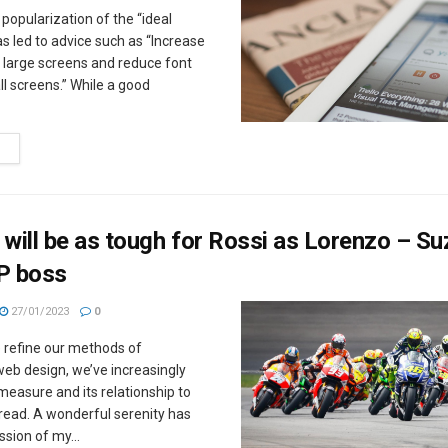
popularization of the “ideal
 led to advice such as “Increase
r large screens and reduce font
ll screens.” While a good
M
 will be as tough for Rossi as Lorenzo – Su
P boss
27/01/2023
0
e refine our methods of
eb design, we’ve increasingly
easure and its relationship to
read. A wonderful serenity has
sion of my...