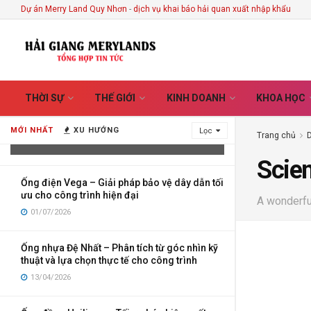
Dự án Merry Land Quy Nhơn
-
dịch vụ khai báo hải quan xuất nhập khẩu
Vietnam Handicrafts Store in Hoi An –
THỜI SỰ
THẾ GIỚI
KINH DOANH
KHOA HỌC
Discover the Stories Hidden Behind
Every Handmade Creation
MỚI NHẤT
XU HƯỚNG
Lọc
Trang chủ
03/08/2026
Scie
Ống điện Vega – Giải pháp bảo vệ dây dẫn tối
ưu cho công trình hiện đại
A wonderful
01/07/2026
Ống nhựa Đệ Nhất – Phân tích từ góc nhìn kỹ
thuật và lựa chọn thực tế cho công trình
13/04/2026