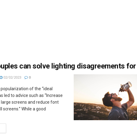
ples can solve lighting disagreements fo
02/02/2023
0
popularization of the “ideal
 led to advice such as “Increase
r large screens and reduce font
ll screens.” While a good
M