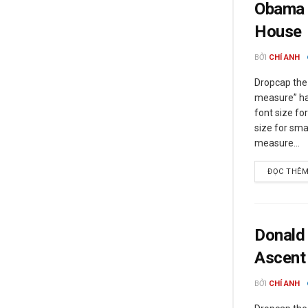
Obama T
House
BỞI
CHÍ ANH
Dropcap the 
measure” has
font size fo
size for sma
measure...
ĐỌC THÊ
Donald 
Ascent
BỞI
CHÍ ANH