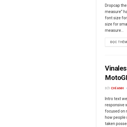
Dropcap the 
measure” has
font size fo
size for sma
measure...
ĐỌC THÊ
Vinales
MotoG
BỞI
CHÍ ANH
Intro text w
responsive w
focused on m
how people 
taken posses