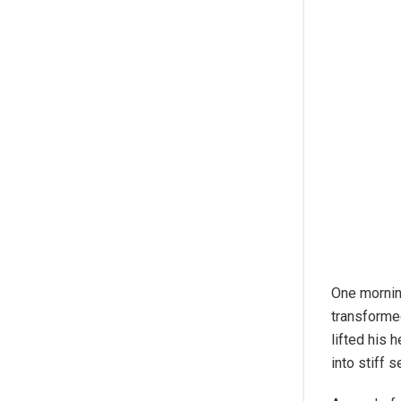
One morni
transformed
lifted his 
into stiff s