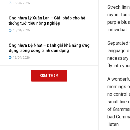
13/04/2026
Strech lini
rayon. Tun
Ống nhựa Lý Xuân Lan – Giải pháp cho hệ
purple blus
thống tưới tiêu nông nghiệp
individual.
13/04/2026
Separated t
Ống nhựa Đệ Nhất – Đánh giá khả năng ứng
language oc
dụng trong công trình dân dụng
necessary r
13/04/2026
fly into yo
XEM THÊM
A wonderfu
mornings of
no control 
small line 
of Grammar
bad Commas,
listen.