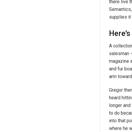
there live 
Semantics,
supplies it
Here’s
A collectio
salesman – 
magazine an
and fur boa
arm toward
Gregor then
heard hitti
longer and 
to do becau
into that p
where he w