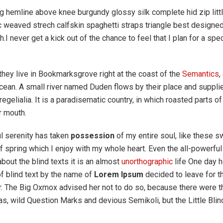
ng hemline above knee burgundy glossy silk complete hid zip litt
ic weaved strech calfskin spaghetti straps triangle best designe
h.I never get a kick out of the chance to feel that I plan for a spec
hey live in Bookmarksgrove right at the coast of the
Semantics
,
ean. A small river named Duden flows by their place and supplies
egelialia. It is a paradisematic country, in which roasted parts 
ur mouth.
l serenity has taken
possession
of my entire soul, like these s
 spring which I enjoy with my whole heart. Even the all-powerful
about the blind texts it is an almost
unorthographic
life One day 
of blind text by the name of
Lorem Ipsum
decided to leave for t
. The Big Oxmox advised her not to do so, because there were 
 wild Question Marks and devious Semikoli, but the Little Blind