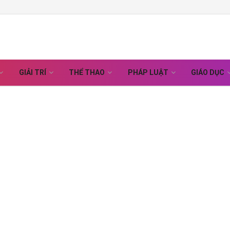
GIẢI TRÍ
THỂ THAO
PHÁP LUẬT
GIÁO DỤC