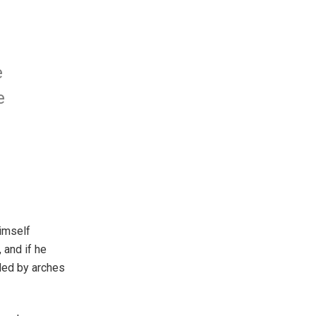
e
e
imself
 and if he
ided by arches