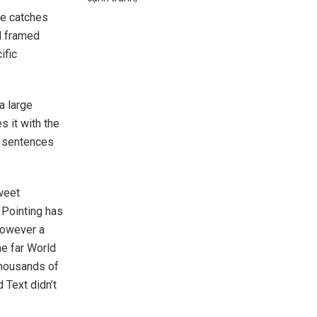
le catches
d framed
ific
 a large
 it with the
of sentences
weet
 Pointing has
however a
he far World
thousands of
 Text didn’t