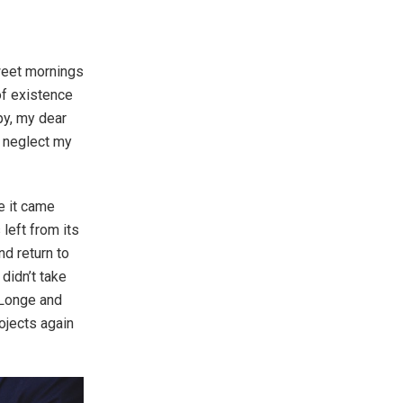
weet mornings
of existence
py, my dear
I neglect my
e it came
left from its
nd return to
didn’t take
 Longe and
ojects again