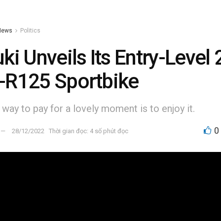
News
Politics
ki Unveils Its Entry-Level
-R125 Sportbike
way to pay for a lovely moment is to enjoy it.
0
28/12/2022
Thời gian đọc: 4 số phút đọc