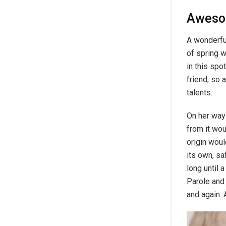
Aweso
A wonderfu
of spring w
in this spo
friend, so 
talents.
On her way 
from it wou
origin woul
its own, sa
long until
Parole and 
and again. 