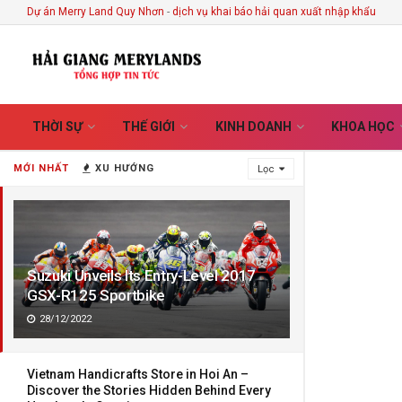
Dự án Merry Land Quy Nhơn
-
dịch vụ khai báo hải quan xuất nhập khẩu
THỜI SỰ
THẾ GIỚI
KINH DOANH
KHOA HỌC
MỚI NHẤT
XU HƯỚNG
Lọc
Suzuki Unveils Its Entry-Level 2017
GSX-R125 Sportbike
28/12/2022
Vietnam Handicrafts Store in Hoi An –
Discover the Stories Hidden Behind Every