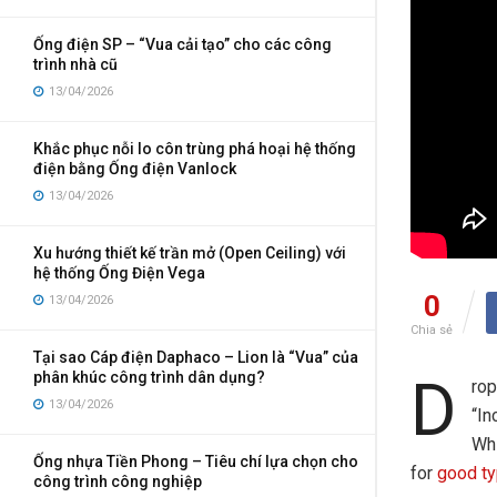
Ống điện SP – “Vua cải tạo” cho các công
trình nhà cũ
13/04/2026
Khắc phục nỗi lo côn trùng phá hoại hệ thống
điện bằng Ống điện Vanlock
13/04/2026
Xu hướng thiết kế trần mở (Open Ceiling) với
hệ thống Ống Điện Vega
0
13/04/2026
Chia sẻ
Tại sao Cáp điện Daphaco – Lion là “Vua” của
phân khúc công trình dân dụng?
D
rop
13/04/2026
“In
Whi
Ống nhựa Tiền Phong – Tiêu chí lựa chọn cho
for
good t
công trình công nghiệp