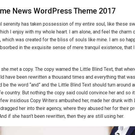
me News WordPress Theme 2017
l serenity has taken possession of my entire soul, like these s
hich I enjoy with my whole heart. I am alone, and feel the charm 
t, which was created for the bliss of souls like mine. I am so hap
absorbed in the exquisite sense of mere tranquil existence, that 
she met a copy. The copy warned the Little Blind Text, that wher
ld have been rewritten a thousand times and everything that was 
d be the word “and” and the Little Blind Text should turn around a
fe country. But nothing the copy said could convince her and so it 
 a few insidious Copy Writers ambushed her, made her drunk with
dragged her into their agency, where they abused her for their pr
And if she hasn’t been rewritten, then they are still using her.