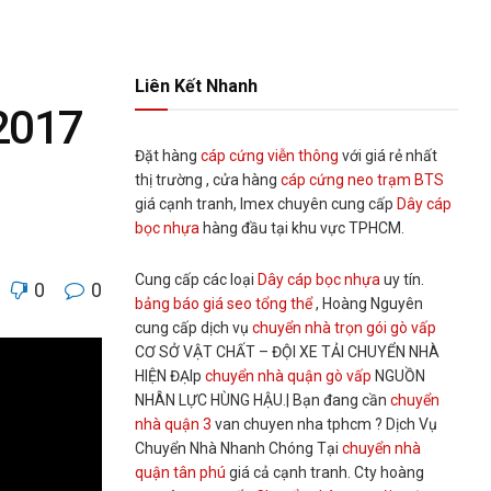
Liên Kết Nhanh
 2017
Đặt hàng
cáp cứng viễn thông
với giá rẻ nhất
thị trường , cửa hàng
cáp cứng neo trạm BTS
giá cạnh tranh, Imex chuyên cung cấp
Dây cáp
bọc nhựa
hàng đầu tại khu vực TPHCM.
Cung cấp các loại
Dây cáp bọc nhựa
uy tín.
0
0
bảng báo giá seo tổng thể
, Hoàng Nguyên
cung cấp dịch vụ
chuyển nhà trọn gói gò vấp
CƠ SỞ VẬT CHẤT – ĐỘI XE TẢI CHUYỂN NHÀ
HIỆN ĐẠIp
chuyển nhà quận gò vấp
NGUỒN
NHÂN LỰC HÙNG HẬU.| Bạn đang cần
chuyển
nhà quận 3
van chuyen nha tphcm ? Dịch Vụ
Chuyển Nhà Nhanh Chóng Tại
chuyển nhà
quận tân phú
giá cả cạnh tranh. Cty hoàng