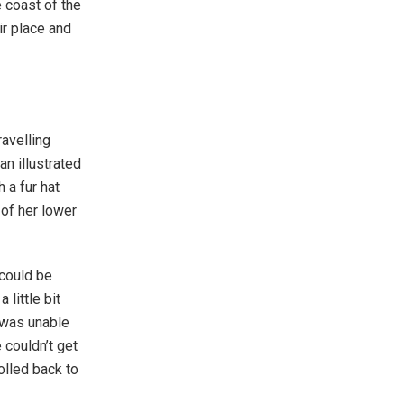
e coast of the
ir place and
ravelling
an illustrated
 a fur hat
 of her lower
 could be
 little bit
 was unable
 couldn’t get
olled back to