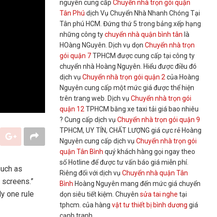
nguyên cung cấp
Chuyển nhà trọn gói quận
Tân Phú
dịch Vụ Chuyển Nhà Nhanh Chóng Tại
Tân phú HCM. Đứng thứ 5 trong bảng xếp hạng
những công ty
chuyển nhà quận bình tân
là
HOàng NGuyên. Dịch vụ dọn
Chuyển nhà trọn
gói quận 7
TPHCM được cung cấp tại công ty
chuyển nhà Hoàng Nguyên. Hiểu được điều đó
dịch vụ
Chuyển nhà trọn gói quận 2
của Hoàng
Nguyên cung cấp một mức giá được thể hiện
trên trang web. Dịch vụ
Chuyển nhà trọn gói
quận 12
TPHCM bằng xe taxi tải giá bao nhiêu
? Cung cấp dịch vụ
Chuyển nhà trọn gói quận 9
TPHCM, UY TÍN, CHẤT LƯỢNG giá cực rẻ Hoàng
Nguyên cung cấp dịch vụ
Chuyển nhà trọn gói
quận Tân Bình
quý khách hàng gọi ngay theo
số Hotline để được tư vấn báo giá miễn phí.
such as
Riêng đối với dịch vụ
Chuyển nhà quận Tân
 screens.”
Bình
Hoàng Nguyên mang đến mức giá chuyển
y one rule
dọn siêu tiết kiệm. Chuyên
sửa tai nghe
tại
tphcm. của hàng
vật tư thiết bị bình dương
giá
cạnh tranh,