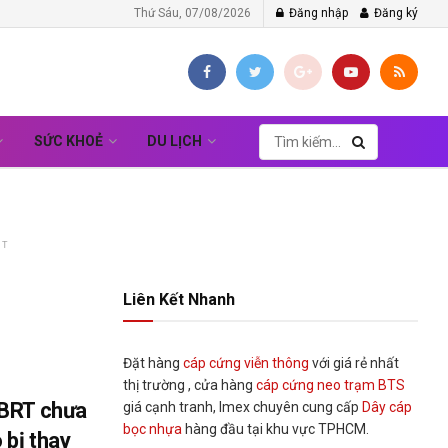
Thứ Sáu, 07/08/2026
Đăng nhập
Đăng ký
SỨC KHOẺ
DU LỊCH
NT
Liên Kết Nhanh
Đặt hàng
cáp cứng viễn thông
với giá rẻ nhất
thị trường , cửa hàng
cáp cứng neo trạm BTS
 BRT chưa
giá cạnh tranh, Imex chuyên cung cấp
Dây cáp
bọc nhựa
hàng đầu tại khu vực TPHCM.
 bị thay