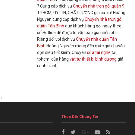
? Cung cấp dịch vụ
Chuyển nhà trọn gói quận 9
TPHCM, UY TÍN, CHẤT LƯỢNG giá cực rẻ Hoàng
Nguyên cung cấp dịch vụ
Chuyển nhà trọn gói
quận Tân Bình
quý khách hàng gọi ngay theo
số Hotline để được tư vấn báo giá miễn phí.
Riêng đối với dịch vụ
Chuyển nhà quận Tân
Bình
Hoàng Nguyên mang đến mức giá chuyển
dọn siêu tiết kiệm. Chuyên
sửa tai nghe
tại
tphcm. của hàng
vật tư thiết bị bình dương
giá
cạnh tranh,
NT
Theo Dõi Chúng Tôi