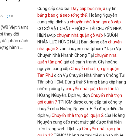
Cung cấp các loại
Dây cáp bọc nhựa
uy tín.
bảng báo giá seo tổng thể
, Hoàng Nguyên
22
0
cung cấp dịch vụ
chuyển nhà trọn gói gò vấp
 (WB Việt Nam)
CƠ SỞ VẬT CHẤT – ĐỘI XE TẢI CHUYỂN NHÀ
bị thay đổi
HIỆN ĐẠIp
chuyển nhà quận gò vấp
NGUỒN
n, dải phân cách
NHÂN LỰC HÙNG HẬU.| Bạn đang cần
chuyển
ợng hành ...
nhà quận 3
van chuyen nha tphcm ? Dịch Vụ
Chuyển Nhà Nhanh Chóng Tại
chuyển nhà
quận tân phú
giá cả cạnh tranh. Cty hoàng
nguyên cung cấp
Chuyển nhà trọn gói quận
Tân Phú
dịch Vụ Chuyển Nhà Nhanh Chóng Tại
Tân phú HCM. Đứng thứ 5 trong bảng xếp hạng
những công ty
chuyển nhà quận bình tân
là
HOàng NGuyên. Dịch vụ dọn
Chuyển nhà trọn
gói quận 7
TPHCM được cung cấp tại công ty
chuyển nhà Hoàng Nguyên. Hiểu được điều đó
dịch vụ
Chuyển nhà trọn gói quận 2
của Hoàng
Nguyên cung cấp một mức giá được thể hiện
trên trang web. Dịch vụ
Chuyển nhà trọn gói
quận 12
TPHCM bằng xe taxi tải giá bao nhiêu