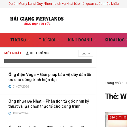
Dự án Merry Land Quy Nhơn
-
dịch vụ khai báo hải quan xuất nhập khẩu
Vietnam Handicrafts Store in Hoi An –
THỜI SỰ
THẾ GIỚI
KINH DOANH
KHOA HỌC
Discover the Stories Hidden Behind
Every Handmade Creation
MỚI NHẤT
XU HƯỚNG
Lọc
03/08/2026
Ống điện Vega – Giải pháp bảo vệ dây dẫn tối
ưu cho công trình hiện đại
Trang chủ
01/07/2026
Thẻ:
W
Ống nhựa Đệ Nhất – Phân tích từ góc nhìn kỹ
thuật và lựa chọn thực tế cho công trình
13/04/2026
GIAO TH