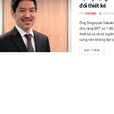
đổi thiết kế
BỞI
CHÍ ANH
13/07/20
Ông Shigeyuki Sakaki
cho rằng BRT số 1 đã 
thiết kế cả về số tuyế
cứng nên không đạt lư
ĐỌC THÊM