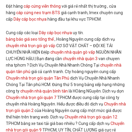
Đặt hàng
cáp cứng viễn thông
với giá rẻ nhất thị trường , cửa
hàng
cáp cứng neo trạm BTS
giá cạnh tranh, Imex chuyên cung
cấp
Dây cáp bọc nhựa
hàng đầu tại khu vực TPHCM.
Cung cấp các loại
Dây cáp bọc nhựa
uy tín.
bảng báo giá seo tổng thể
, Hoàng Nguyên cung cấp dịch vụ
chuyển nhà trọn gói gò vấp
CƠ SỞ VẬT CHẤT – ĐỘI XE TẢI
CHUYỂN NHÀ HIỆN ĐẠIp
chuyển nhà quận gò vấp
NGUỒN NHÂN
LỰC HÙNG HẬU.| Bạn đang cần
chuyển nhà quận 3
van chuyen
nha tphcm ? Dịch Vụ Chuyển Nhà Nhanh Chóng Tại
chuyển nhà
quận tân phú
giá cả cạnh tranh. Cty hoàng nguyên cung cấp
Chuyển nhà trọn gói quận Tân Phú
dịch Vụ Chuyển Nhà Nhanh
Chóng Tại Tân phú HCM. Đứng thứ 5 trong bảng xếp hạng những
công ty
chuyển nhà quận bình tân
là HOàng NGuyên. Dịch vụ dọn
Chuyển nhà trọn gói quận 7
TPHCM được cung cấp tại công ty
chuyển nhà Hoàng Nguyên. Hiểu được điều đó dịch vụ
Chuyển nhà
trọn gói quận 2
của Hoàng Nguyên cung cấp một mức giá được
thể hiện trên trang web. Dịch vụ
Chuyển nhà trọn gói quận 12
TPHCM bằng xe taxi tải giá bao nhiêu ? Cung cấp dịch vụ
Chuyển
nhà trọn gói quận 9
TPHCM, UY TÍN, CHẤT LƯỢNG giá cực rẻ