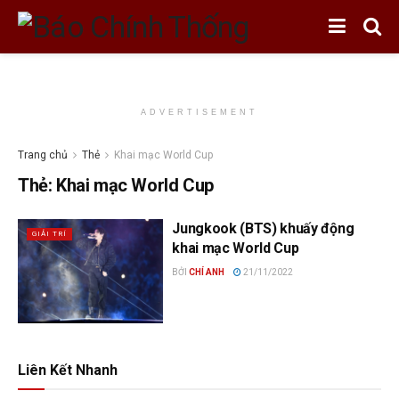
ADVERTISEMENT
Trang chủ
Thẻ
Khai mạc World Cup
Thẻ:
Khai mạc World Cup
Jungkook (BTS) khuấy động
GIẢI TRÍ
khai mạc World Cup
BỞI
CHÍ ANH
21/11/2022
Liên Kết Nhanh