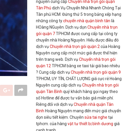
nguyên cung cấp
Chuyển nhà trọn gói quận
Tân Phú
dịch Vụ Chuyển Nhà Nhanh Chóng Tại
Tân phú HCM. Đứng thứ 5 trong bảng xếp hạng
những công ty
chuyển nhà quận bình tân
là
HOàng NGuyên. Dịch vụ dọn
Chuyển nhà trọn
gói quận 7
TPHCM được cung cấp tại công ty
chuyển nhà Hoàng Nguyên. Hiểu được điều đó
dịch vụ
Chuyển nhà trọn gói quận 2
của Hoàng
Nguyên cung cấp một mức giá được thể hiện
trên trang web. Dịch vụ
Chuyển nhà trọn gói
quận 12
TPHCM bằng xe taxi tải giá bao nhiêu
? Cung cấp dịch vụ
Chuyển nhà trọn gói quận 9
TPHCM, UY TÍN, CHẤT LƯỢNG giá cực rẻ Hoàng
Nguyên cung cấp dịch vụ
Chuyển nhà trọn gói
quận Tân Bình
quý khách hàng gọi ngay theo
số Hotline để được tư vấn báo giá miễn phí.
Riêng đối với dịch vụ
Chuyển nhà quận Tân
Bình
Hoàng Nguyên mang đến mức giá chuyển
dọn siêu tiết kiệm. Chuyên
sửa tai nghe
tại
tphcm. của hàng
vật tư thiết bị bình dương
giá
cạnh tranh,