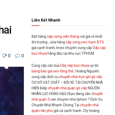
Liên Kết Nhanh
hai
Đặt hàng
cáp cứng viễn thông
với giá rẻ nhất
thị trường , cửa hàng
cáp cứng neo trạm BTS
giá cạnh tranh, Imex chuyên cung cấp
Dây cáp
bọc nhựa
hàng đầu tại khu vực TPHCM.
0
0
Cung cấp các loại
Dây cáp bọc nhựa
uy tín.
bảng báo giá seo tổng thể
, Hoàng Nguyên
cung cấp dịch vụ
chuyển nhà trọn gói gò vấp
CƠ SỞ VẬT CHẤT – ĐỘI XE TẢI CHUYỂN NHÀ
HIỆN ĐẠIp
chuyển nhà quận gò vấp
NGUỒN
NHÂN LỰC HÙNG HẬU.| Bạn đang cần
chuyển
nhà quận 3
van chuyen nha tphcm ? Dịch Vụ
Chuyển Nhà Nhanh Chóng Tại
chuyển nhà
quận tân phú
giá cả cạnh tranh. Cty hoàng