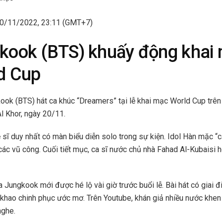
20/11/2022, 23:11 (GMT+7)
kook (BTS) khuấy động khai
d Cup
ook (BTS) hát ca khúc “Dreamers” tại lễ khai mạc World Cup trên 
l Khor, ngày 20/11.
 sĩ duy nhất có màn biểu diễn solo trong sự kiện. Idol Hàn mặc “c
ác vũ công. Cuối tiết mục, ca sĩ nước chủ nhà Fahad Al-Kubaisi 
 Jungkook mới được hé lộ vài giờ trước buổi lễ. Bài hát có giai đ
t khao chinh phục ước mơ. Trên Youtube, khán giả nhiều nước khe
nghe.