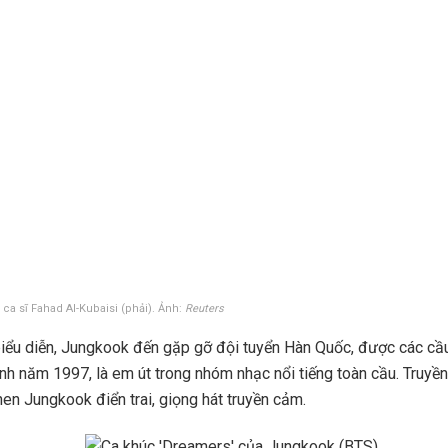
a sĩ Fahad Al-Kubaisi (phải). Ảnh:
Reuters
biểu diễn, Jungkook đến gặp gỡ đội tuyển Hàn Quốc, được các cầu
inh năm 1997, là em út trong nhóm nhạc nổi tiếng toàn cầu. Truyề
hen Jungkook điển trai, giọng hát truyền cảm.