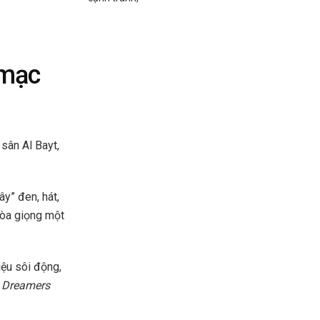
 mạc
sân Al Bayt,
ây” đen, hát,
hòa giọng một
iệu sôi động,
n
Dreamers