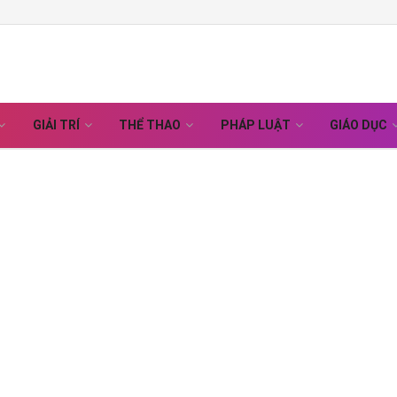
GIẢI TRÍ
THỂ THAO
PHÁP LUẬT
GIÁO DỤC