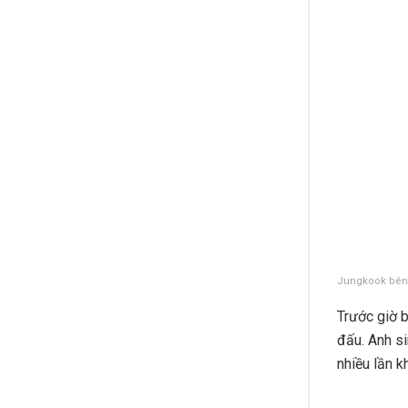
Jungkook bên c
Trước giờ 
đấu. Anh s
nhiều lần k