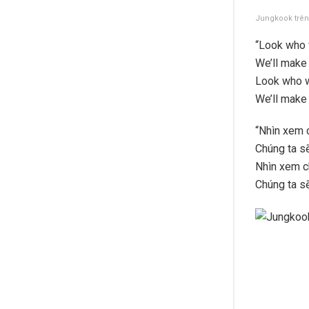
Jungkook trên
“Look who 
We’ll make 
Look who w
We’ll make 
“Nhìn xem c
Chúng ta sẽ
Nhìn xem c
Chúng ta sẽ