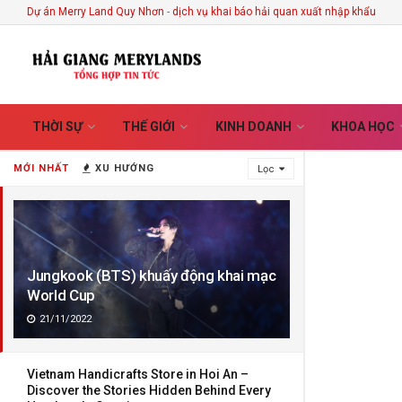
Dự án Merry Land Quy Nhơn
-
dịch vụ khai báo hải quan xuất nhập khẩu
THỜI SỰ
THẾ GIỚI
KINH DOANH
KHOA HỌC
MỚI NHẤT
XU HƯỚNG
Lọc
Jungkook (BTS) khuấy động khai mạc
World Cup
21/11/2022
Vietnam Handicrafts Store in Hoi An –
Discover the Stories Hidden Behind Every