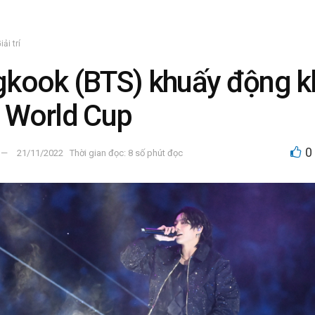
iải trí
kook (BTS) khuấy động k
 World Cup
0
21/11/2022
Thời gian đọc: 8 số phút đọc