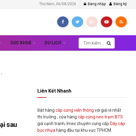
Thứ Năm, 06/08/2026
Đăng nhập
Đăng ký
SỨC KHOẺ
DU LỊCH
NT
Liên Kết Nhanh
Đặt hàng
cáp cứng viễn thông
với giá rẻ nhất
thị trường , cửa hàng
cáp cứng neo trạm BTS
lại sau
giá cạnh tranh, Imex chuyên cung cấp
Dây cáp
bọc nhựa
hàng đầu tại khu vực TPHCM.