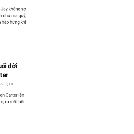
r-Joy không sợ
h như ma quỷ,
à hào hứng khi
ối đời
ter
22
0
ron Carter lên
m, ra mắt hồi