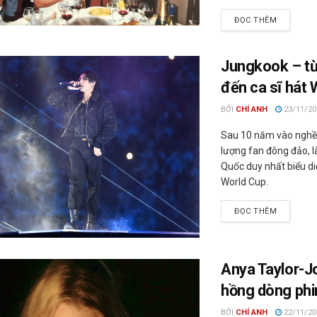
ĐỌC THÊM
Jungkook – từ
đến ca sĩ hát 
BỞI
CHÍ ANH
23/11/20
Sau 10 năm vào nghề
lượng fan đông đảo, l
Quốc duy nhất biểu di
World Cup.
ĐỌC THÊM
Anya Taylor-J
hồng dòng phi
BỞI
CHÍ ANH
22/11/20