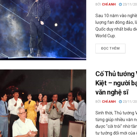
BỞI
CHÍ ANH
23/11/20
Sau 10 năm vào nghề
lượng fan đông đảo, l
Quốc duy nhất biểu di
World Cup.
ĐỌC THÊM
Cố Thủ tướng
Kiệt – người b
văn nghệ sĩ
BỞI
CHÍ ANH
23/11/20
Sinh thời, Thủ tướng 
từng giúp nhiều văn ng
được "cởi trói" nhờ t
tư tưởng đổi mới của 