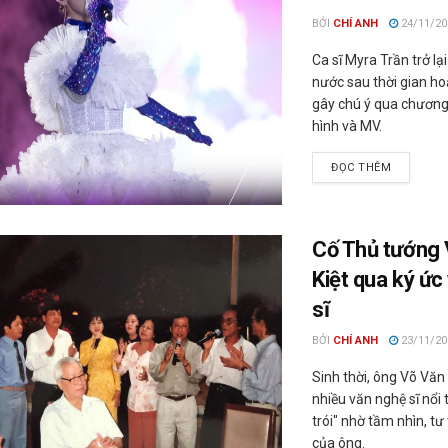
BỞI
CHÍ ANH
24/11/20
Ca sĩ Myra Trần trở lạ
nước sau thời gian ho
gây chú ý qua chương 
hình và MV.
ĐỌC THÊM
Cố Thủ tướng
Kiệt qua ký ức
sĩ
BỞI
CHÍ ANH
23/11/20
Sinh thời, ông Võ Văn 
nhiều văn nghệ sĩ nổi 
trói" nhờ tầm nhìn, tư
của ông.