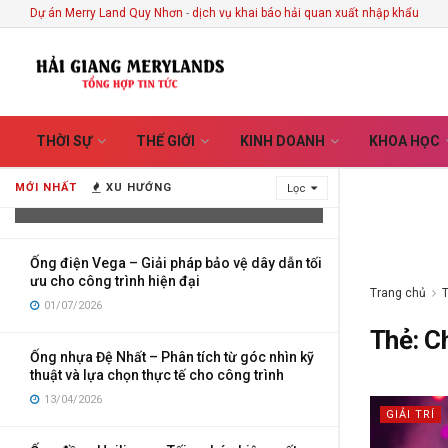
Dự án Merry Land Quy Nhơn
-
dịch vụ khai báo hải quan xuất nhập khẩu
Vietnam Handicrafts Store in Hoi An –
THỜI SỰ
THẾ GIỚI
KINH DOANH
KHOA HỌC
Discover the Stories Hidden Behind
Every Handmade Creation
MỚI NHẤT
XU HƯỚNG
Lọc
03/08/2026
Ống điện Vega – Giải pháp bảo vệ dây dẫn tối
ưu cho công trình hiện đại
Trang chủ
01/07/2026
Thẻ:
C
Ống nhựa Đệ Nhất – Phân tích từ góc nhìn kỹ
thuật và lựa chọn thực tế cho công trình
13/04/2026
GIẢI TRÍ