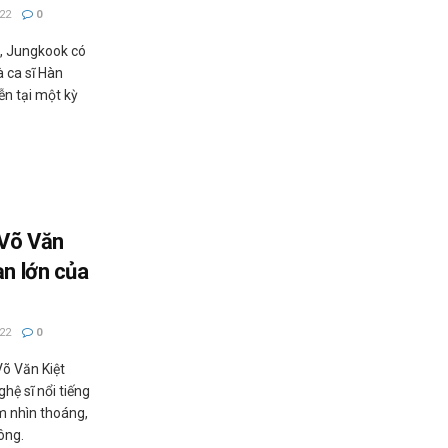
22
0
, Jungkook có
à ca sĩ Hàn
ễn tại một kỳ
 Võ Văn
ạn lớn của
22
0
Võ Văn Kiệt
hệ sĩ nổi tiếng
ầm nhìn thoáng,
ông.