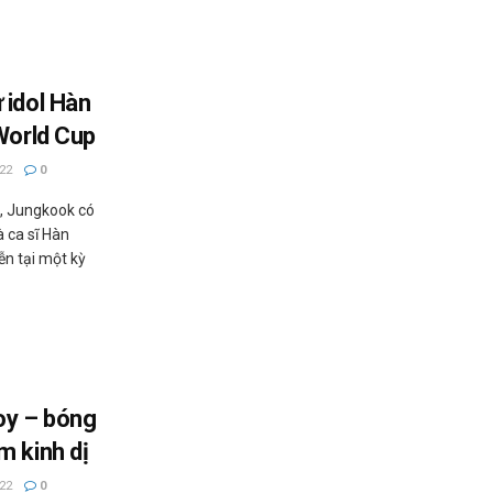
 idol Hàn
World Cup
22
0
, Jungkook có
à ca sĩ Hàn
ễn tại một kỳ
oy – bóng
m kinh dị
22
0