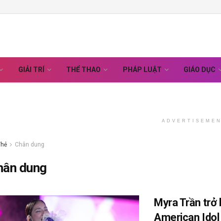
GIẢI TRÍ
THỂ THAO
PHÁP LUẬT
GIÁO DỤC
ADVERTISEME
Thẻ
Chân dung
hân dung
Myra Trần trở 
American Idol