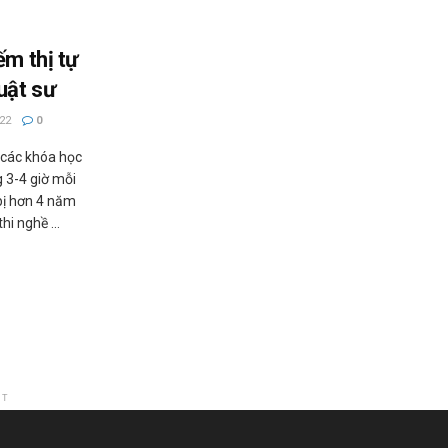
ếm thị tự
uật sư
22
0
các khóa học
g 3-4 giờ mỗi
bị hơn 4 năm
hi nghề ...
NT