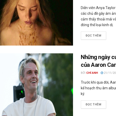
Diễn viên Anya Taylo
các chủ đề gây ám ản
cảm thấy thoải mái v
đóng thể loại kinh dị.
ĐỌC THÊM
Những ngày cu
của Aaron Car
BỞI
CHÍ ANH
21/11/20
Trước khi qua đời, Aa
kế hoạch thu âm albu
ký.
ĐỌC THÊM