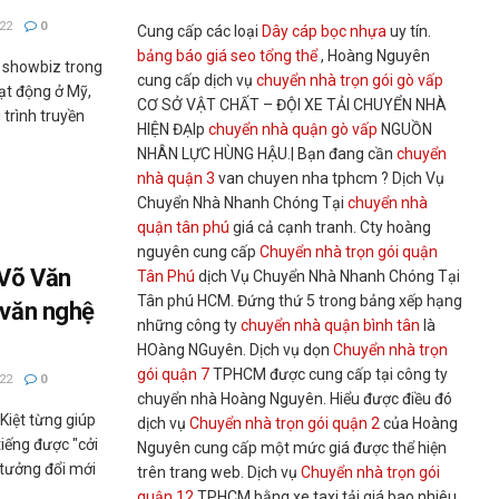
22
0
Cung cấp các loại
Dây cáp bọc nhựa
uy tín.
bảng báo giá seo tổng thể
, Hoàng Nguyên
i showbiz trong
cung cấp dịch vụ
chuyển nhà trọn gói gò vấp
ạt động ở Mỹ,
CƠ SỞ VẬT CHẤT – ĐỘI XE TẢI CHUYỂN NHÀ
trình truyền
HIỆN ĐẠIp
chuyển nhà quận gò vấp
NGUỒN
NHÂN LỰC HÙNG HẬU.| Bạn đang cần
chuyển
nhà quận 3
van chuyen nha tphcm ? Dịch Vụ
Chuyển Nhà Nhanh Chóng Tại
chuyển nhà
quận tân phú
giá cả cạnh tranh. Cty hoàng
nguyên cung cấp
Chuyển nhà trọn gói quận
 Võ Văn
Tân Phú
dịch Vụ Chuyển Nhà Nhanh Chóng Tại
Tân phú HCM. Đứng thứ 5 trong bảng xếp hạng
 văn nghệ
những công ty
chuyển nhà quận bình tân
là
HOàng NGuyên. Dịch vụ dọn
Chuyển nhà trọn
gói quận 7
TPHCM được cung cấp tại công ty
22
0
chuyển nhà Hoàng Nguyên. Hiểu được điều đó
Kiệt từng giúp
dịch vụ
Chuyển nhà trọn gói quận 2
của Hoàng
tiếng được "cởi
Nguyên cung cấp một mức giá được thể hiện
 tưởng đổi mới
trên trang web. Dịch vụ
Chuyển nhà trọn gói
quận 12
TPHCM bằng xe taxi tải giá bao nhiêu