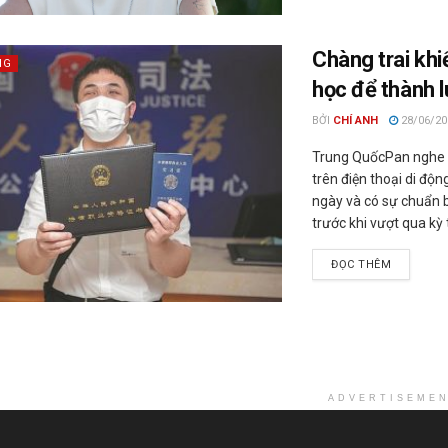
Chàng trai khi
NG
học để thành l
BỞI
CHÍ ANH
28/06/20
Trung QuốcPan nghe 
trên điện thoại di độn
ngày và có sự chuẩn 
trước khi vượt qua kỳ t
ĐỌC THÊM
ADVERTISEME