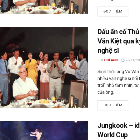
ĐỌC THÊM
Dấu ấn cố Thủ
Văn Kiệt qua k
nghệ sĩ
BỞI
CHÍ ANH
23/11/20
Sinh thời, ông Võ Văn 
nhiều văn nghệ sĩ nổi 
trói" nhờ tầm nhìn, tư
của ông.
ĐỌC THÊM
Jungkook – id
World Cup