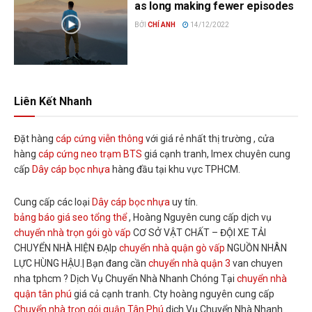
as long making fewer episodes
BỞI
CHÍ ANH
14/12/2022
Liên Kết Nhanh
Đặt hàng
cáp cứng viễn thông
với giá rẻ nhất thị trường , cửa
hàng
cáp cứng neo trạm BTS
giá cạnh tranh, Imex chuyên cung
cấp
Dây cáp bọc nhựa
hàng đầu tại khu vực TPHCM.
Cung cấp các loại
Dây cáp bọc nhựa
uy tín.
bảng báo giá seo tổng thể
, Hoàng Nguyên cung cấp dịch vụ
chuyển nhà trọn gói gò vấp
CƠ SỞ VẬT CHẤT – ĐỘI XE TẢI
CHUYỂN NHÀ HIỆN ĐẠIp
chuyển nhà quận gò vấp
NGUỒN NHÂN
LỰC HÙNG HẬU.| Bạn đang cần
chuyển nhà quận 3
van chuyen
nha tphcm ? Dịch Vụ Chuyển Nhà Nhanh Chóng Tại
chuyển nhà
quận tân phú
giá cả cạnh tranh. Cty hoàng nguyên cung cấp
Chuyển nhà trọn gói quận Tân Phú
dịch Vụ Chuyển Nhà Nhanh