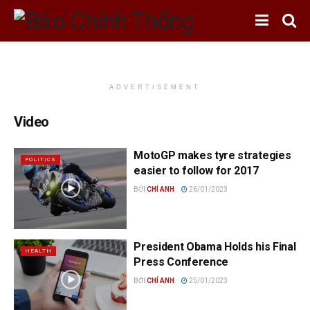
ADVERTISEMENT
Video
MotoGP makes tyre strategies
POLITICS
easier to follow for 2017
BỞI
CHÍ ANH
26/01/2023
President Obama Holds his Final
HEALTH
Press Conference
BỞI
CHÍ ANH
25/01/2023