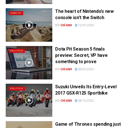
The heart of Nintendo’s new
HEALTH
console isn’t the Switch
BỞI
CHÍ ANH
12/01/2023
Dota Pit Season 5 finals
POLITICS
preview: Secret, VP have
something to prove
BỞI
CHÍ ANH
09/01/2023
Suzuki Unveils Its Entry-Level
POLITICS
2017 GSX-R125 Sportbike
BỞI
CHÍ ANH
28/12/2022
Game of Thrones spending just