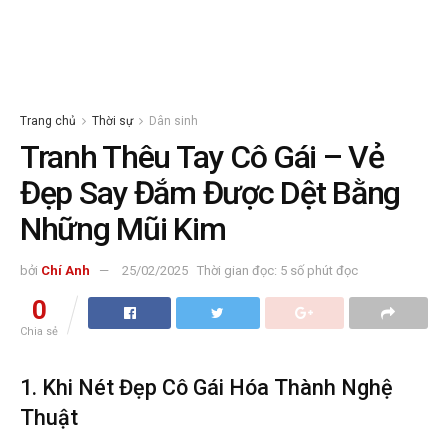
Trang chủ
Thời sự
Dân sinh
Tranh Thêu Tay Cô Gái – Vẻ
Đẹp Say Đắm Được Dệt Bằng
Những Mũi Kim
bởi
Chí Anh
25/02/2025
Thời gian đọc: 5 số phút đọc
0
Chia sẻ
1. Khi Nét Đẹp Cô Gái Hóa Thành Nghệ
Thuật