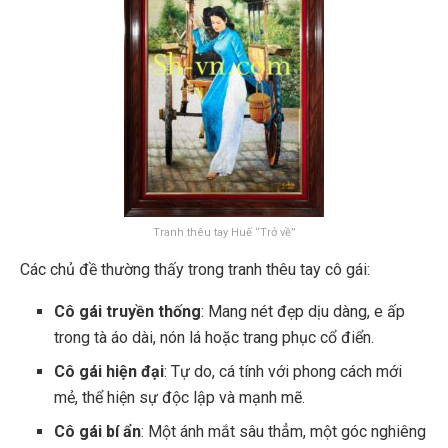
Tranh thêu tay Huế “Trở về”
Các chủ đề thường thấy trong tranh thêu tay cô gái:
Cô gái truyền thống
: Mang nét đẹp dịu dàng, e ấp
trong tà áo dài, nón lá hoặc trang phục cổ điển.
Cô gái hiện đại
: Tự do, cá tính với phong cách mới
mẻ, thể hiện sự độc lập và mạnh mẽ.
Cô gái bí ẩn
: Một ánh mắt sâu thẳm, một góc nghiêng