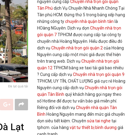
nguyên cung cấp
Chuyển nhà trọn gói quận
Tân Phú
dịch Vụ Chuyển Nhà Nhanh Chóng Tại
Tân phú HCM. Đứng thứ 5 trong bảng xếp hạng
những công ty
chuyển nhà quận bình tân
là
HOàng NGuyên. Dịch vụ dọn
Chuyển nhà trọn
gói quận 7
TPHCM được cung cấp tại công ty
chuyển nhà Hoàng Nguyên. Hiểu được điều đó
dịch vụ
Chuyển nhà trọn gói quận 2
của Hoàng
Nguyên cung cấp một mức giá được thể hiện
trên trang web. Dịch vụ
Chuyển nhà trọn gói
quận 12
TPHCM bằng xe taxi tải giá bao nhiêu
? Cung cấp dịch vụ
Chuyển nhà trọn gói quận 9
TPHCM, UY TÍN, CHẤT LƯỢNG giá cực rẻ Hoàng
Đà lạt quá tải
Nguyên cung cấp dịch vụ
Chuyển nhà trọn gói
quận Tân Bình
quý khách hàng gọi ngay theo
số Hotline để được tư vấn báo giá miễn phí.
Riêng đối với dịch vụ
Chuyển nhà quận Tân
Bình
Hoàng Nguyên mang đến mức giá chuyển
dọn siêu tiết kiệm. Chuyên
sửa tai nghe
tại
Đà Lạt
tphcm. của hàng
vật tư thiết bị bình dương
giá
cạnh tranh,