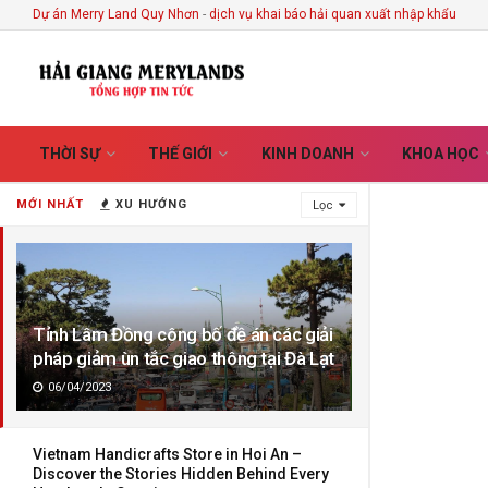
Dự án Merry Land Quy Nhơn
-
dịch vụ khai báo hải quan xuất nhập khẩu
THỜI SỰ
THẾ GIỚI
KINH DOANH
KHOA HỌC
MỚI NHẤT
XU HƯỚNG
Lọc
Tỉnh Lâm Đồng công bố đề án các giải
pháp giảm ùn tắc giao thông tại Đà Lạt
06/04/2023
Vietnam Handicrafts Store in Hoi An –
Discover the Stories Hidden Behind Every