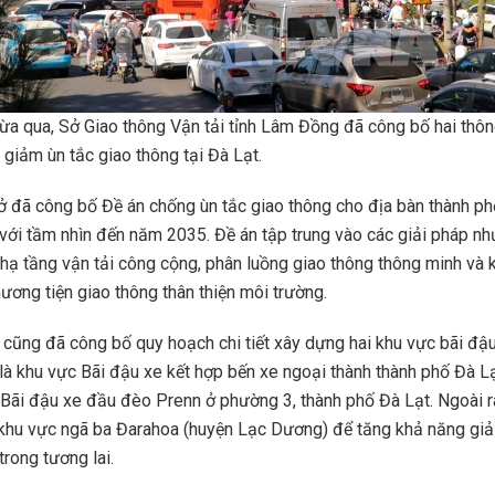
ừa qua, Sở Giao thông Vận tải tỉnh Lâm Đồng đã công bố hai thôn
giảm ùn tắc giao thông tại Đà Lạt.
Sở đã công bố Đề án chống ùn tắc giao thông cho địa bàn thành p
với tầm nhìn đến năm 2035. Đề án tập trung vào các giải pháp nh
hạ tầng vận tải công cộng, phân luồng giao thông thông minh và 
ơng tiện giao thông thân thiện môi trường.
 cũng đã công bố quy hoạch chi tiết xây dựng hai khu vực bãi đậu
là khu vực Bãi đậu xe kết hợp bến xe ngoại thành thành phố Đà Lạ
 Bãi đậu xe đầu đèo Prenn ở phường 3, thành phố Đà Lạt. Ngoài r
khu vực ngã ba Đarahoa (huyện Lạc Dương) để tăng khả năng giải
trong tương lai.