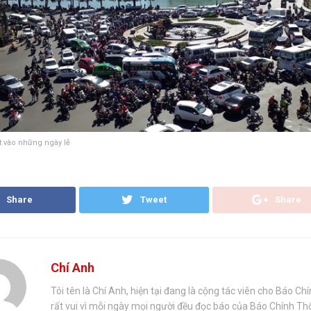
ạt vào những ngày lễ
Share
Tweet
Share
Chí Anh
Tôi tên là Chí Anh, hiện tại đang là cộng tác viên cho Báo Ch
rất vui vì mỗi ngày mọi người đều đọc báo của Báo Chính T