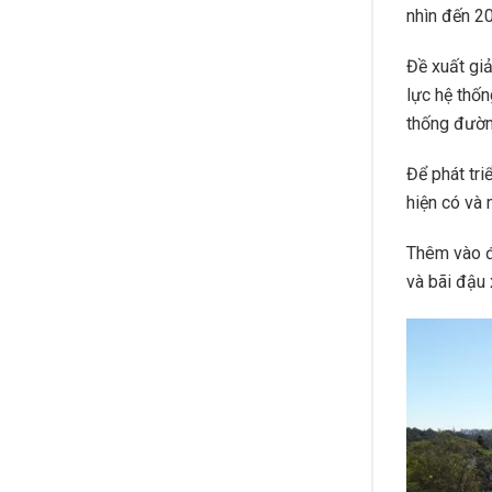
nhìn đến 2
Đề xuất giả
lực hệ thốn
thống đường
Để phát tri
hiện có và 
Thêm vào đ
và bãi đậu 