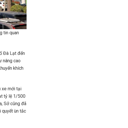
g tin quan
hố Đà Lạt đến
ư nâng cao
khuyến khích
 xe mới tại
t tỷ lệ 1/500
a, Sở cũng đã
 quyết ùn tắc