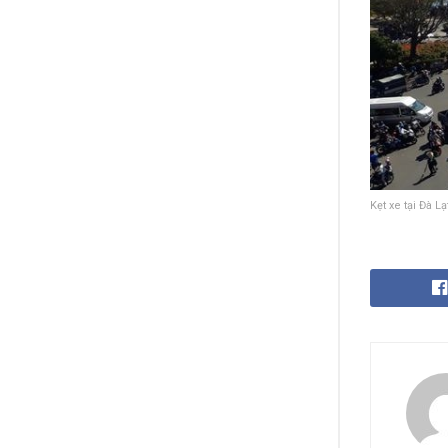
Kẹt xe tại Đà L