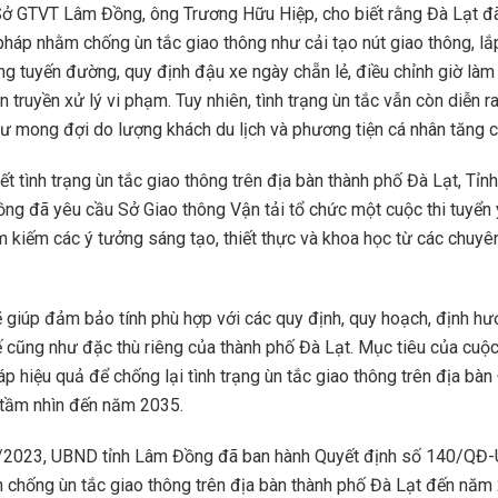
ở GTVT Lâm Đồng, ông Trương Hữu Hiệp, cho biết rằng Đà Lạt đã 
pháp nhằm chống ùn tắc giao thông như cải tạo nút giao thông, lắ
ng tuyến đường, quy định đậu xe ngày chẵn lẻ, điều chỉnh giờ làm 
 truyền xử lý vi phạm. Tuy nhiên, tình trạng ùn tắc vẫn còn diễn r
ư mong đợi do lượng khách du lịch và phương tiện cá nhân tăng c
ết tình trạng ùn tắc giao thông trên địa bàn thành phố Đà Lạt, Tỉ
ồng đã yêu cầu Sở Giao thông Vận tải tổ chức một cuộc thi tuyển
m kiếm các ý tưởng sáng tạo, thiết thực và khoa học từ các chuyên
 giúp đảm bảo tính phù hợp với các quy định, quy hoạch, định hư
ế cũng như đặc thù riêng của thành phố Đà Lạt. Mục tiêu của cuộc t
áp hiệu quả để chống lại tình trạng ùn tắc giao thông trên địa bàn
tầm nhìn đến năm 2035.
2023, UBND tỉnh Lâm Đồng đã ban hành Quyết định số 140/QĐ
n chống ùn tắc giao thông trên địa bàn thành phố Đà Lạt đến năm