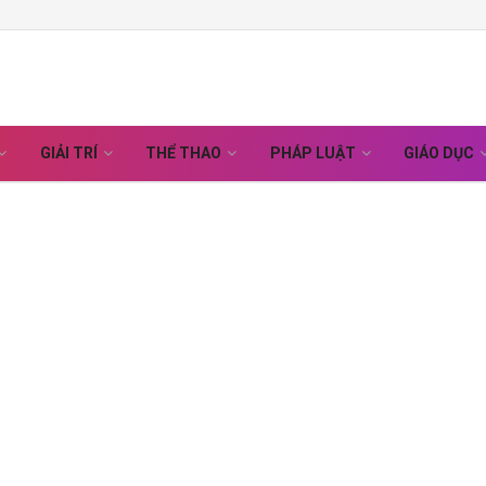
GIẢI TRÍ
THỂ THAO
PHÁP LUẬT
GIÁO DỤC