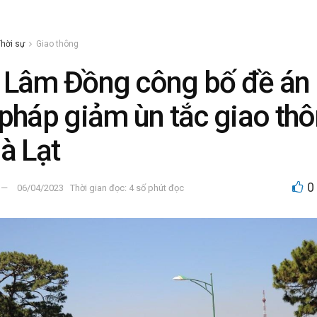
hời sự
Giao thông
 Lâm Đồng công bố đề án
 pháp giảm ùn tắc giao th
Đà Lạt
0
06/04/2023
Thời gian đọc: 4 số phút đọc