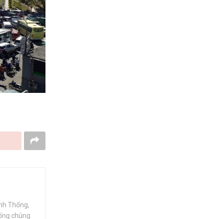
ính Thống,
hống chúng