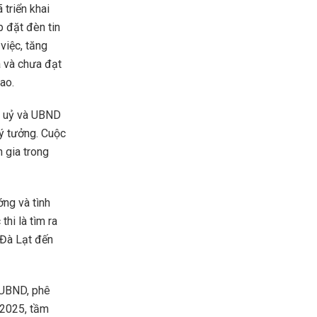
triển khai
p đặt đèn tin
việc, tăng
a và chưa đạt
ao.
nh uỷ và UBND
 ý tưởng. Cuộc
 gia trong
ớng và tình
hi là tìm ra
 Đà Lạt đến
-UBND, phê
 2025, tầm