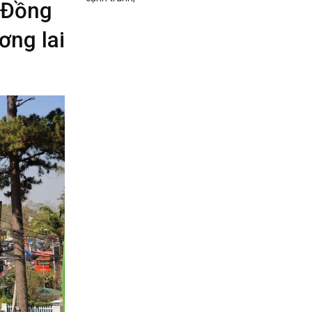
 Đồng
ơng lai