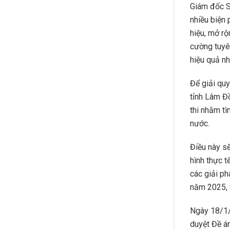
Giám đốc S
nhiều biện 
hiệu, mở rộ
cường tuyên
hiệu quả nh
Để giải quy
tỉnh Lâm Đ
thi nhằm tì
nước.
Điều này sẽ
hình thực t
các giải ph
năm 2025, 
Ngày 18/1/
duyệt Đề á