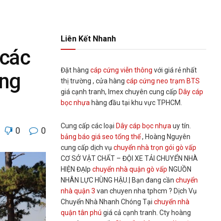
Liên Kết Nhanh
 các
Đặt hàng
cáp cứng viễn thông
với giá rẻ nhất
ông
thị trường , cửa hàng
cáp cứng neo trạm BTS
giá cạnh tranh, Imex chuyên cung cấp
Dây cáp
bọc nhựa
hàng đầu tại khu vực TPHCM.
Cung cấp các loại
Dây cáp bọc nhựa
uy tín.
0
0
bảng báo giá seo tổng thể
, Hoàng Nguyên
cung cấp dịch vụ
chuyển nhà trọn gói gò vấp
CƠ SỞ VẬT CHẤT – ĐỘI XE TẢI CHUYỂN NHÀ
HIỆN ĐẠIp
chuyển nhà quận gò vấp
NGUỒN
NHÂN LỰC HÙNG HẬU.| Bạn đang cần
chuyển
nhà quận 3
van chuyen nha tphcm ? Dịch Vụ
Chuyển Nhà Nhanh Chóng Tại
chuyển nhà
quận tân phú
giá cả cạnh tranh. Cty hoàng