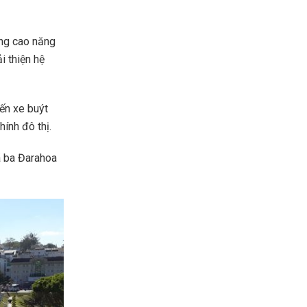
âng cao năng
i thiện hệ
ến xe buýt
ính đô thị.
ã ba Đarahoa