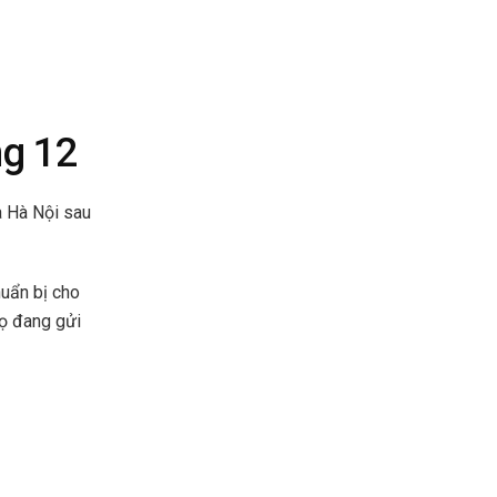
ng 12
à Hà Nội sau
huẩn bị cho
Họ đang gửi