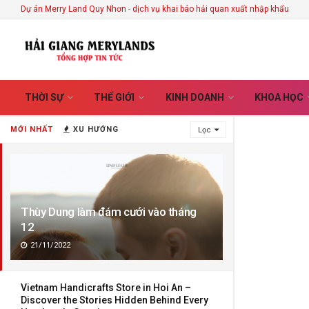
Dự án Merry Land Quy Nhơn
-
dịch vụ khai báo hải quan xuất nhập khẩu
THỜI SỰ
THẾ GIỚI
KINH DOANH
KHOA HỌC
MỚI NHẤT
XU HƯỚNG
Lọc
Thùy Dung làm đám cưới vào tháng
12
21/11/2022
Vietnam Handicrafts Store in Hoi An –
Discover the Stories Hidden Behind Every