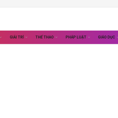
GIẢI TRÍ
THỂ THAO
PHÁP LUẬT
GIÁO DỤC