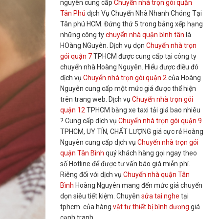
nguyên cung cấp
Chuyển nhà trọn gói quận
Tân Phú
dịch Vụ Chuyển Nhà Nhanh Chóng Tại
Tân phú HCM. Đứng thứ 5 trong bảng xếp hạng
những công ty
chuyển nhà quận bình tân
là
HOàng NGuyên. Dịch vụ dọn
Chuyển nhà trọn
gói quận 7
TPHCM được cung cấp tại công ty
chuyển nhà Hoàng Nguyên. Hiểu được điều đó
dịch vụ
Chuyển nhà trọn gói quận 2
của Hoàng
Nguyên cung cấp một mức giá được thể hiện
trên trang web. Dịch vụ
Chuyển nhà trọn gói
quận 12
TPHCM bằng xe taxi tải giá bao nhiêu
? Cung cấp dịch vụ
Chuyển nhà trọn gói quận 9
TPHCM, UY TÍN, CHẤT LƯỢNG giá cực rẻ Hoàng
Nguyên cung cấp dịch vụ
Chuyển nhà trọn gói
quận Tân Bình
quý khách hàng gọi ngay theo
số Hotline để được tư vấn báo giá miễn phí.
Riêng đối với dịch vụ
Chuyển nhà quận Tân
Bình
Hoàng Nguyên mang đến mức giá chuyển
dọn siêu tiết kiệm. Chuyên
sửa tai nghe
tại
tphcm. của hàng
vật tư thiết bị bình dương
giá
cạnh tranh,