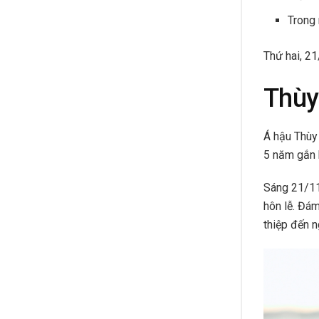
Trong
Thứ hai, 2
Thùy
Á hậu Thùy
5 năm gắn 
Sáng 21/11,
hôn lễ. Đá
thiệp đến n