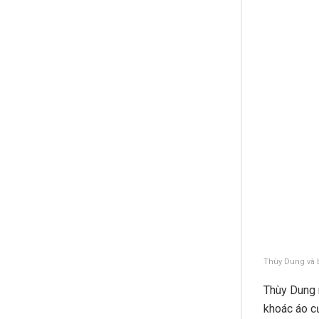
Thùy Dung và b
Thùy Dung 
khoác áo c