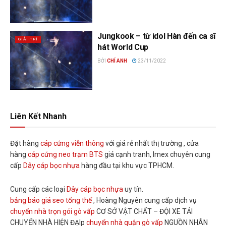
Jungkook – từ idol Hàn đến ca sĩ
GIẢI TRÍ
hát World Cup
BỞI
CHÍ ANH
23/11/2022
Liên Kết Nhanh
Đặt hàng
cáp cứng viễn thông
với giá rẻ nhất thị trường , cửa
hàng
cáp cứng neo trạm BTS
giá cạnh tranh, Imex chuyên cung
cấp
Dây cáp bọc nhựa
hàng đầu tại khu vực TPHCM.
Cung cấp các loại
Dây cáp bọc nhựa
uy tín.
bảng báo giá seo tổng thể
, Hoàng Nguyên cung cấp dịch vụ
chuyển nhà trọn gói gò vấp
CƠ SỞ VẬT CHẤT – ĐỘI XE TẢI
CHUYỂN NHÀ HIỆN ĐẠIp
chuyển nhà quận gò vấp
NGUỒN NHÂN