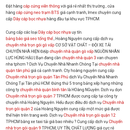
Đặt hàng
cáp cứng viễn thông
với giá rẻ nhất thị trường , cửa
hàng
cáp cứng neo trạm BTS
giá cạnh tranh, Imex chuyên cung
cấp
Dây cáp bọc nhựa
hàng đầu tại khu vực TPHCM.
Cung cấp các loại
Dây cáp bọc nhựa
uy tín.
bảng báo giá seo tổng thể
, Hoàng Nguyên cung cấp dịch vụ
chuyển nhà trọn gói gò vấp
CƠ SỞ VẬT CHẤT – ĐỘI XE TẢI
CHUYỂN NHÀ HIỆN ĐẠIp
chuyển nhà quận gò vấp
NGUỒN NHÂN
LỰC HÙNG HẬU.| Bạn đang cần
chuyển nhà quận 3
van chuyen
nha tphcm ? Dịch Vụ Chuyển Nhà Nhanh Chóng Tại
chuyển nhà
quận tân phú
giá cả cạnh tranh. Cty hoàng nguyên cung cấp
Chuyển nhà trọn gói quận Tân Phú
dịch Vụ Chuyển Nhà Nhanh
Chóng Tại Tân phú HCM. Đứng thứ 5 trong bảng xếp hạng những
công ty
chuyển nhà quận bình tân
là HOàng NGuyên. Dịch vụ dọn
Chuyển nhà trọn gói quận 7
TPHCM được cung cấp tại công ty
chuyển nhà Hoàng Nguyên. Hiểu được điều đó dịch vụ
Chuyển nhà
trọn gói quận 2
của Hoàng Nguyên cung cấp một mức giá được
thể hiện trên trang web. Dịch vụ
Chuyển nhà trọn gói quận 12
TPHCM bằng xe taxi tải giá bao nhiêu ? Cung cấp dịch vụ
Chuyển
nhà trọn gói quận 9
TPHCM, UY TÍN, CHẤT LƯỢNG giá cực rẻ