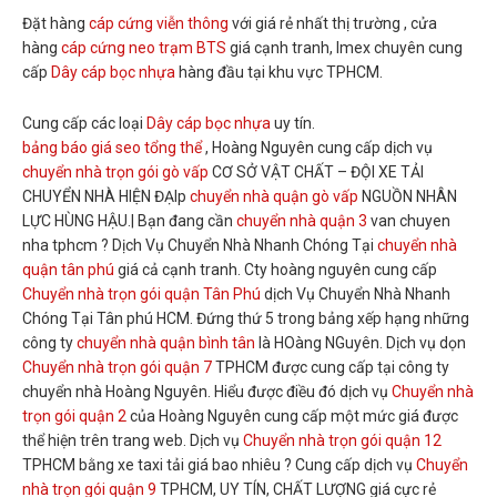
Đặt hàng
cáp cứng viễn thông
với giá rẻ nhất thị trường , cửa
hàng
cáp cứng neo trạm BTS
giá cạnh tranh, Imex chuyên cung
cấp
Dây cáp bọc nhựa
hàng đầu tại khu vực TPHCM.
Cung cấp các loại
Dây cáp bọc nhựa
uy tín.
bảng báo giá seo tổng thể
, Hoàng Nguyên cung cấp dịch vụ
chuyển nhà trọn gói gò vấp
CƠ SỞ VẬT CHẤT – ĐỘI XE TẢI
CHUYỂN NHÀ HIỆN ĐẠIp
chuyển nhà quận gò vấp
NGUỒN NHÂN
LỰC HÙNG HẬU.| Bạn đang cần
chuyển nhà quận 3
van chuyen
nha tphcm ? Dịch Vụ Chuyển Nhà Nhanh Chóng Tại
chuyển nhà
quận tân phú
giá cả cạnh tranh. Cty hoàng nguyên cung cấp
Chuyển nhà trọn gói quận Tân Phú
dịch Vụ Chuyển Nhà Nhanh
Chóng Tại Tân phú HCM. Đứng thứ 5 trong bảng xếp hạng những
công ty
chuyển nhà quận bình tân
là HOàng NGuyên. Dịch vụ dọn
Chuyển nhà trọn gói quận 7
TPHCM được cung cấp tại công ty
chuyển nhà Hoàng Nguyên. Hiểu được điều đó dịch vụ
Chuyển nhà
trọn gói quận 2
của Hoàng Nguyên cung cấp một mức giá được
thể hiện trên trang web. Dịch vụ
Chuyển nhà trọn gói quận 12
TPHCM bằng xe taxi tải giá bao nhiêu ? Cung cấp dịch vụ
Chuyển
nhà trọn gói quận 9
TPHCM, UY TÍN, CHẤT LƯỢNG giá cực rẻ