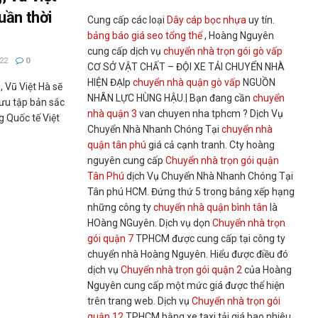
uần thời
Cung cấp các loại
Dây cáp bọc nhựa
uy tín.
bảng báo giá seo tổng thể
, Hoàng Nguyên
cung cấp dịch vụ
chuyển nhà trọn gói gò vấp
22
0
CƠ SỞ VẬT CHẤT – ĐỘI XE TẢI CHUYỂN NHÀ
HIỆN ĐẠIp
chuyển nhà quận gò vấp
NGUỒN
, Vũ Việt Hà sẽ
NHÂN LỰC HÙNG HẬU.| Bạn đang cần
chuyển
sưu tập bản sắc
nhà quận 3
van chuyen nha tphcm ? Dịch Vụ
ng Quốc tế Việt
Chuyển Nhà Nhanh Chóng Tại
chuyển nhà
quận tân phú
giá cả cạnh tranh. Cty hoàng
nguyên cung cấp
Chuyển nhà trọn gói quận
Tân Phú
dịch Vụ Chuyển Nhà Nhanh Chóng Tại
Tân phú HCM. Đứng thứ 5 trong bảng xếp hạng
những công ty
chuyển nhà quận bình tân
là
HOàng NGuyên. Dịch vụ dọn
Chuyển nhà trọn
gói quận 7
TPHCM được cung cấp tại công ty
chuyển nhà Hoàng Nguyên. Hiểu được điều đó
dịch vụ
Chuyển nhà trọn gói quận 2
của Hoàng
Nguyên cung cấp một mức giá được thể hiện
trên trang web. Dịch vụ
Chuyển nhà trọn gói
quận 12
TPHCM bằng xe taxi tải giá bao nhiêu