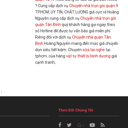
? Cung cấp dịch vụ
Chuyển nhà trọn gói quận 9
TPHCM, UY TÍN, CHẤT LƯỢNG giá cực rẻ Hoàng
Nguyên cung cấp dịch vụ
Chuyển nhà trọn gói
quận Tân Bình
quý khách hàng gọi ngay theo
số Hotline để được tư vấn báo giá miễn phí.
Riêng đối với dịch vụ
Chuyển nhà quận Tân
Bình
Hoàng Nguyên mang đến mức giá chuyển
dọn siêu tiết kiệm. Chuyên
sửa tai nghe
tại
tphcm. của hàng
vật tư thiết bị bình dương
giá
cạnh tranh,
NT
Theo Dõi Chúng Tôi