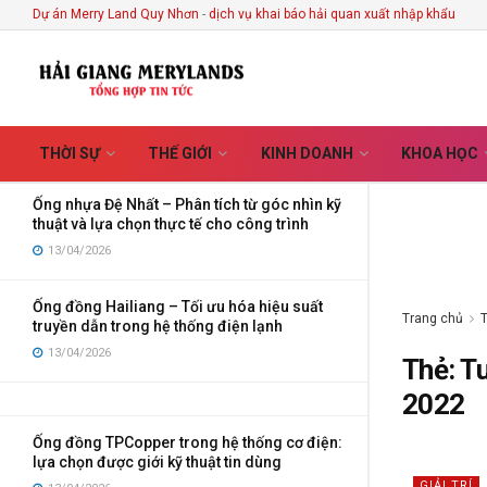
Every Handmade Creation
Dự án Merry Land Quy Nhơn
-
dịch vụ khai báo hải quan xuất nhập khẩu
MỚI NHẤT
XU HƯỚNG
Lọc
03/08/2026
Ống điện Vega – Giải pháp bảo vệ dây dẫn tối
ưu cho công trình hiện đại
01/07/2026
THỜI SỰ
THẾ GIỚI
KINH DOANH
KHOA HỌC
Ống nhựa Đệ Nhất – Phân tích từ góc nhìn kỹ
thuật và lựa chọn thực tế cho công trình
13/04/2026
Ống đồng Hailiang – Tối ưu hóa hiệu suất
Trang chủ
truyền dẫn trong hệ thống điện lạnh
13/04/2026
Thẻ:
Tu
2022
Ống đồng TPCopper trong hệ thống cơ điện:
lựa chọn được giới kỹ thuật tin dùng
GIẢI TRÍ