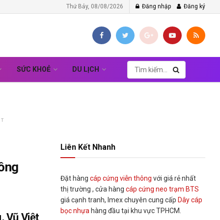
Thứ Bảy, 08/08/2026
Đăng nhập
Đăng ký
SỨC KHOẺ
DU LỊCH
NT
Liên Kết Nhanh
Đông
Đặt hàng
cáp cứng viễn thông
với giá rẻ nhất
thị trường , cửa hàng
cáp cứng neo trạm BTS
giá cạnh tranh, Imex chuyên cung cấp
Dây cáp
bọc nhựa
hàng đầu tại khu vực TPHCM.
 Vũ Việt