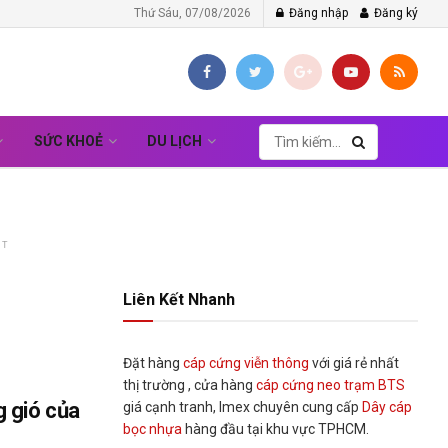
Thứ Sáu, 07/08/2026
Đăng nhập
Đăng ký
SỨC KHOẺ
DU LỊCH
NT
Liên Kết Nhanh
Đặt hàng
cáp cứng viễn thông
với giá rẻ nhất
thị trường , cửa hàng
cáp cứng neo trạm BTS
 gió của
giá cạnh tranh, Imex chuyên cung cấp
Dây cáp
bọc nhựa
hàng đầu tại khu vực TPHCM.