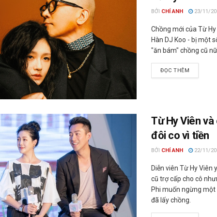
BỞI
CHÍ ANH
23/11/20
Chồng mới của Từ Hy V
Hàn DJ Koo - bị một s
"ăn bám" chồng cũ nữ 
ĐỌC THÊM
Từ Hy Viên và
đôi co vì tiền
BỞI
CHÍ ANH
22/11/20
Diễn viên Từ Hy Viên
cũ trợ cấp cho cô nh
Phi muốn ngừng một s
đã lấy chồng.