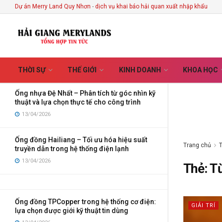
Every Handmade Creation
Dự án Merry Land Quy Nhơn
-
dịch vụ khai báo hải quan xuất nhập khẩu
MỚI NHẤT
XU HƯỚNG
Lọc
03/08/2026
Ống điện Vega – Giải pháp bảo vệ dây dẫn tối
ưu cho công trình hiện đại
01/07/2026
THỜI SỰ
THẾ GIỚI
KINH DOANH
KHOA HỌC
Ống nhựa Đệ Nhất – Phân tích từ góc nhìn kỹ
thuật và lựa chọn thực tế cho công trình
13/04/2026
Ống đồng Hailiang – Tối ưu hóa hiệu suất
Trang chủ
truyền dẫn trong hệ thống điện lạnh
13/04/2026
Thẻ:
Từ
Ống đồng TPCopper trong hệ thống cơ điện:
GIẢI TRÍ
lựa chọn được giới kỹ thuật tin dùng