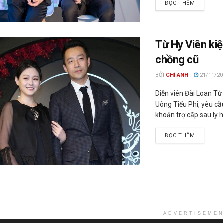
ĐỌC THÊM
Từ Hy Viên kiệ
chồng cũ
BỞI
CHÍ ANH
21/11/20
Diễn viên Đài Loan Từ
Uông Tiểu Phi, yêu cầu
khoản trợ cấp sau ly 
ĐỌC THÊM
ADVERTISEME