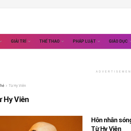
GIẢI TRÍ
THỂ THAO
PHÁP LUẬT
GIÁO DỤC
ADVERTISEME
Thẻ
Từ Hy Viên
 Hy Viên
Hôn nhân sóng
Từ Hy Viên