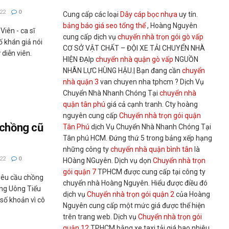
22
0
Cung cấp các loại
Dây cáp bọc nhựa
uy tín.
bảng báo giá seo tổng thể
, Hoàng Nguyên
iên - ca sĩ
cung cấp dịch vụ
chuyển nhà trọn gói gò vấp
ố khán giả nói
CƠ SỞ VẬT CHẤT – ĐỘI XE TẢI CHUYỂN NHÀ
diễn viên.
HIỆN ĐẠIp
chuyển nhà quận gò vấp
NGUỒN
NHÂN LỰC HÙNG HẬU.| Bạn đang cần
chuyển
nhà quận 3
van chuyen nha tphcm ? Dịch Vụ
Chuyển Nhà Nhanh Chóng Tại
chuyển nhà
quận tân phú
giá cả cạnh tranh. Cty hoàng
nguyên cung cấp
Chuyển nhà trọn gói quận
 chồng cũ
Tân Phú
dịch Vụ Chuyển Nhà Nhanh Chóng Tại
Tân phú HCM. Đứng thứ 5 trong bảng xếp hạng
những công ty
chuyển nhà quận bình tân
là
22
0
HOàng NGuyên. Dịch vụ dọn
Chuyển nhà trọn
gói quận 7
TPHCM được cung cấp tại công ty
 yêu cầu chồng
chuyển nhà Hoàng Nguyên. Hiểu được điều đó
ưng Uông Tiểu
dịch vụ
Chuyển nhà trọn gói quận 2
của Hoàng
ố khoản vì cô
Nguyên cung cấp một mức giá được thể hiện
trên trang web. Dịch vụ
Chuyển nhà trọn gói
quận 12
TPHCM bằng xe taxi tải giá bao nhiêu