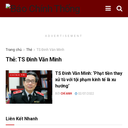
ADVERTISEMENT
Trang chủ
Thẻ
TS Đinh Văn Minh
Thẻ:
TS Đinh Văn Minh
TS Đinh Văn Minh: ‘Phạt tiền thay
CHÍNH TRỊ
xử tù với tội phạm kinh tế là xu
hướng’
BỞI
CHÍ ANH
02/07/2022
Liên Kết Nhanh