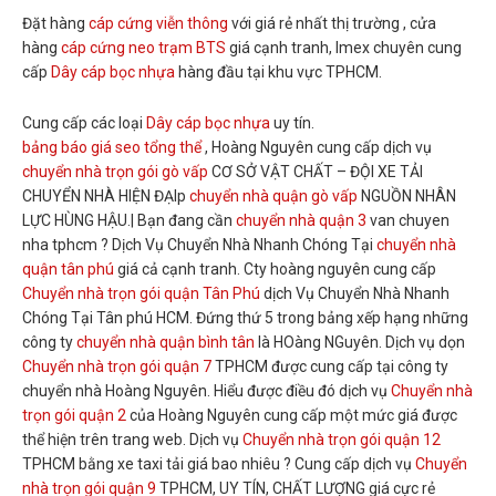
Đặt hàng
cáp cứng viễn thông
với giá rẻ nhất thị trường , cửa
hàng
cáp cứng neo trạm BTS
giá cạnh tranh, Imex chuyên cung
cấp
Dây cáp bọc nhựa
hàng đầu tại khu vực TPHCM.
Cung cấp các loại
Dây cáp bọc nhựa
uy tín.
bảng báo giá seo tổng thể
, Hoàng Nguyên cung cấp dịch vụ
chuyển nhà trọn gói gò vấp
CƠ SỞ VẬT CHẤT – ĐỘI XE TẢI
CHUYỂN NHÀ HIỆN ĐẠIp
chuyển nhà quận gò vấp
NGUỒN NHÂN
LỰC HÙNG HẬU.| Bạn đang cần
chuyển nhà quận 3
van chuyen
nha tphcm ? Dịch Vụ Chuyển Nhà Nhanh Chóng Tại
chuyển nhà
quận tân phú
giá cả cạnh tranh. Cty hoàng nguyên cung cấp
Chuyển nhà trọn gói quận Tân Phú
dịch Vụ Chuyển Nhà Nhanh
Chóng Tại Tân phú HCM. Đứng thứ 5 trong bảng xếp hạng những
công ty
chuyển nhà quận bình tân
là HOàng NGuyên. Dịch vụ dọn
Chuyển nhà trọn gói quận 7
TPHCM được cung cấp tại công ty
chuyển nhà Hoàng Nguyên. Hiểu được điều đó dịch vụ
Chuyển nhà
trọn gói quận 2
của Hoàng Nguyên cung cấp một mức giá được
thể hiện trên trang web. Dịch vụ
Chuyển nhà trọn gói quận 12
TPHCM bằng xe taxi tải giá bao nhiêu ? Cung cấp dịch vụ
Chuyển
nhà trọn gói quận 9
TPHCM, UY TÍN, CHẤT LƯỢNG giá cực rẻ