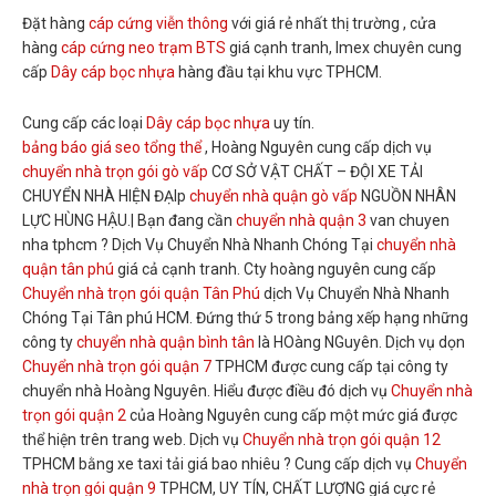
Đặt hàng
cáp cứng viễn thông
với giá rẻ nhất thị trường , cửa
hàng
cáp cứng neo trạm BTS
giá cạnh tranh, Imex chuyên cung
cấp
Dây cáp bọc nhựa
hàng đầu tại khu vực TPHCM.
Cung cấp các loại
Dây cáp bọc nhựa
uy tín.
bảng báo giá seo tổng thể
, Hoàng Nguyên cung cấp dịch vụ
chuyển nhà trọn gói gò vấp
CƠ SỞ VẬT CHẤT – ĐỘI XE TẢI
CHUYỂN NHÀ HIỆN ĐẠIp
chuyển nhà quận gò vấp
NGUỒN NHÂN
LỰC HÙNG HẬU.| Bạn đang cần
chuyển nhà quận 3
van chuyen
nha tphcm ? Dịch Vụ Chuyển Nhà Nhanh Chóng Tại
chuyển nhà
quận tân phú
giá cả cạnh tranh. Cty hoàng nguyên cung cấp
Chuyển nhà trọn gói quận Tân Phú
dịch Vụ Chuyển Nhà Nhanh
Chóng Tại Tân phú HCM. Đứng thứ 5 trong bảng xếp hạng những
công ty
chuyển nhà quận bình tân
là HOàng NGuyên. Dịch vụ dọn
Chuyển nhà trọn gói quận 7
TPHCM được cung cấp tại công ty
chuyển nhà Hoàng Nguyên. Hiểu được điều đó dịch vụ
Chuyển nhà
trọn gói quận 2
của Hoàng Nguyên cung cấp một mức giá được
thể hiện trên trang web. Dịch vụ
Chuyển nhà trọn gói quận 12
TPHCM bằng xe taxi tải giá bao nhiêu ? Cung cấp dịch vụ
Chuyển
nhà trọn gói quận 9
TPHCM, UY TÍN, CHẤT LƯỢNG giá cực rẻ