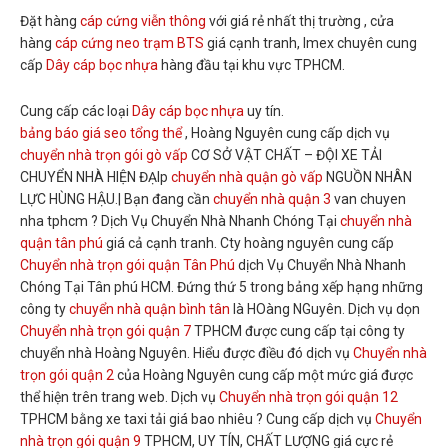
Đặt hàng
cáp cứng viễn thông
với giá rẻ nhất thị trường , cửa
hàng
cáp cứng neo trạm BTS
giá cạnh tranh, Imex chuyên cung
cấp
Dây cáp bọc nhựa
hàng đầu tại khu vực TPHCM.
Cung cấp các loại
Dây cáp bọc nhựa
uy tín.
bảng báo giá seo tổng thể
, Hoàng Nguyên cung cấp dịch vụ
chuyển nhà trọn gói gò vấp
CƠ SỞ VẬT CHẤT – ĐỘI XE TẢI
CHUYỂN NHÀ HIỆN ĐẠIp
chuyển nhà quận gò vấp
NGUỒN NHÂN
LỰC HÙNG HẬU.| Bạn đang cần
chuyển nhà quận 3
van chuyen
nha tphcm ? Dịch Vụ Chuyển Nhà Nhanh Chóng Tại
chuyển nhà
quận tân phú
giá cả cạnh tranh. Cty hoàng nguyên cung cấp
Chuyển nhà trọn gói quận Tân Phú
dịch Vụ Chuyển Nhà Nhanh
Chóng Tại Tân phú HCM. Đứng thứ 5 trong bảng xếp hạng những
công ty
chuyển nhà quận bình tân
là HOàng NGuyên. Dịch vụ dọn
Chuyển nhà trọn gói quận 7
TPHCM được cung cấp tại công ty
chuyển nhà Hoàng Nguyên. Hiểu được điều đó dịch vụ
Chuyển nhà
trọn gói quận 2
của Hoàng Nguyên cung cấp một mức giá được
thể hiện trên trang web. Dịch vụ
Chuyển nhà trọn gói quận 12
TPHCM bằng xe taxi tải giá bao nhiêu ? Cung cấp dịch vụ
Chuyển
nhà trọn gói quận 9
TPHCM, UY TÍN, CHẤT LƯỢNG giá cực rẻ