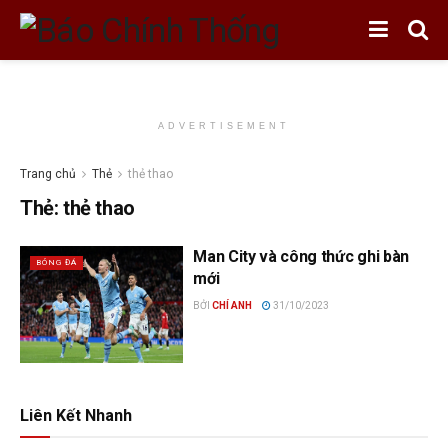
ADVERTISEMENT
Trang chủ
Thẻ
thẻ thao
Thẻ:
thẻ thao
Man City và công thức ghi bàn
BÓNG ĐÁ
mới
BỞI
CHÍ ANH
31/10/2023
Liên Kết Nhanh