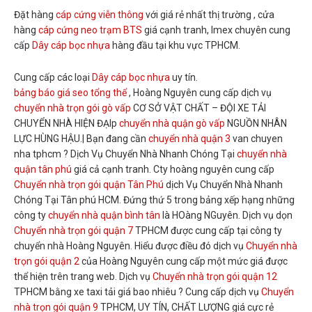
Đặt hàng
cáp cứng viễn thông
với giá rẻ nhất thị trường , cửa
hàng
cáp cứng neo trạm BTS
giá cạnh tranh, Imex chuyên cung
cấp
Dây cáp bọc nhựa
hàng đầu tại khu vực TPHCM.
Cung cấp các loại
Dây cáp bọc nhựa
uy tín.
bảng báo giá seo tổng thể
, Hoàng Nguyên cung cấp dịch vụ
chuyển nhà trọn gói gò vấp
CƠ SỞ VẬT CHẤT – ĐỘI XE TẢI
CHUYỂN NHÀ HIỆN ĐẠIp
chuyển nhà quận gò vấp
NGUỒN NHÂN
LỰC HÙNG HẬU.| Bạn đang cần
chuyển nhà quận 3
van chuyen
nha tphcm ? Dịch Vụ Chuyển Nhà Nhanh Chóng Tại
chuyển nhà
quận tân phú
giá cả cạnh tranh. Cty hoàng nguyên cung cấp
Chuyển nhà trọn gói quận Tân Phú
dịch Vụ Chuyển Nhà Nhanh
Chóng Tại Tân phú HCM. Đứng thứ 5 trong bảng xếp hạng những
công ty
chuyển nhà quận bình tân
là HOàng NGuyên. Dịch vụ dọn
Chuyển nhà trọn gói quận 7
TPHCM được cung cấp tại công ty
chuyển nhà Hoàng Nguyên. Hiểu được điều đó dịch vụ
Chuyển nhà
trọn gói quận 2
của Hoàng Nguyên cung cấp một mức giá được
thể hiện trên trang web. Dịch vụ
Chuyển nhà trọn gói quận 12
TPHCM bằng xe taxi tải giá bao nhiêu ? Cung cấp dịch vụ
Chuyển
nhà trọn gói quận 9
TPHCM, UY TÍN, CHẤT LƯỢNG giá cực rẻ