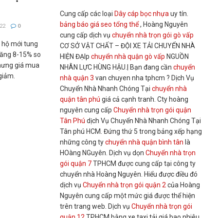
Cung cấp các loại
Dây cáp bọc nhựa
uy tín.
bảng báo giá seo tổng thể
, Hoàng Nguyên
22
0
cung cấp dịch vụ
chuyển nhà trọn gói gò vấp
n hộ mới tung
CƠ SỞ VẬT CHẤT – ĐỘI XE TẢI CHUYỂN NHÀ
 tăng 8-15% so
HIỆN ĐẠIp
chuyển nhà quận gò vấp
NGUỒN
nhưng giá mua
NHÂN LỰC HÙNG HẬU.| Bạn đang cần
chuyển
 giảm.
nhà quận 3
van chuyen nha tphcm ? Dịch Vụ
Chuyển Nhà Nhanh Chóng Tại
chuyển nhà
quận tân phú
giá cả cạnh tranh. Cty hoàng
nguyên cung cấp
Chuyển nhà trọn gói quận
Tân Phú
dịch Vụ Chuyển Nhà Nhanh Chóng Tại
Tân phú HCM. Đứng thứ 5 trong bảng xếp hạng
những công ty
chuyển nhà quận bình tân
là
HOàng NGuyên. Dịch vụ dọn
Chuyển nhà trọn
gói quận 7
TPHCM được cung cấp tại công ty
chuyển nhà Hoàng Nguyên. Hiểu được điều đó
dịch vụ
Chuyển nhà trọn gói quận 2
của Hoàng
Nguyên cung cấp một mức giá được thể hiện
trên trang web. Dịch vụ
Chuyển nhà trọn gói
quận 12
TPHCM bằng xe taxi tải giá bao nhiêu