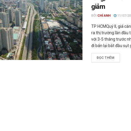
giảm
BỞI
CHÍ ANH
11/07/20
TP HCMQuý II, giá că
ra thị trường lần đầu
với 3-5 tháng trước 
đi bán lại bắt đầu sụt
ĐỌC THÊM