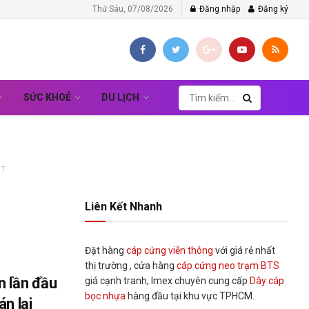
Thứ Sáu, 07/08/2026
Đăng nhập
Đăng ký
SỨC KHOẺ
DU LỊCH
NT
Liên Kết Nhanh
Đặt hàng
cáp cứng viễn thông
với giá rẻ nhất
thị trường , cửa hàng
cáp cứng neo trạm BTS
n lần đầu
giá cạnh tranh, Imex chuyên cung cấp
Dây cáp
bọc nhựa
hàng đầu tại khu vực TPHCM.
án lại