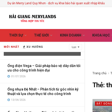
Dự án Merry Land Quy Nhơn
-
dịch vụ khai báo hải quan xuất nhập khẩu
Vietnam Handicrafts Store in Hoi An –
THỜI SỰ
THẾ GIỚI
KINH DOANH
KHOA HỌC
Discover the Stories Hidden Behind
Every Handmade Creation
MỚI NHẤT
XU HƯỚNG
Lọc
03/08/2026
Ống điện Vega – Giải pháp bảo vệ dây dẫn tối
ưu cho công trình hiện đại
Trang chủ
01/07/2026
Thẻ:
t
Ống nhựa Đệ Nhất – Phân tích từ góc nhìn kỹ
thuật và lựa chọn thực tế cho công trình
13/04/2026
BẤT ĐỘNG