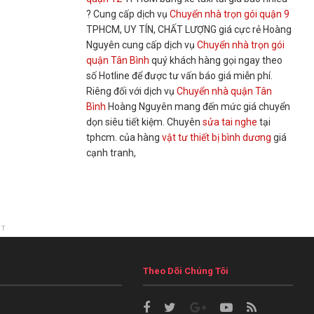
? Cung cấp dịch vụ
Chuyển nhà trọn gói quận 9
TPHCM, UY TÍN, CHẤT LƯỢNG giá cực rẻ Hoàng
Nguyên cung cấp dịch vụ
Chuyển nhà trọn gói
quận Tân Bình
quý khách hàng gọi ngay theo
số Hotline để được tư vấn báo giá miễn phí.
Riêng đối với dịch vụ
Chuyển nhà quận Tân
Bình
Hoàng Nguyên mang đến mức giá chuyển
dọn siêu tiết kiệm. Chuyên
sửa tai nghe
tại
tphcm. của hàng
vật tư thiết bị bình dương
giá
cạnh tranh,
NT
Theo Dõi Chúng Tôi