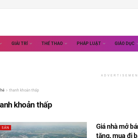
GIẢI TRÍ
THỂ THAO
PHÁP LUẬT
GIÁO DỤC
ADVERTISEME
Thẻ
thanh khoản thấp
hanh khoản thấp
Giá nhà mở bá
 SẢN
tăng, mua đi b