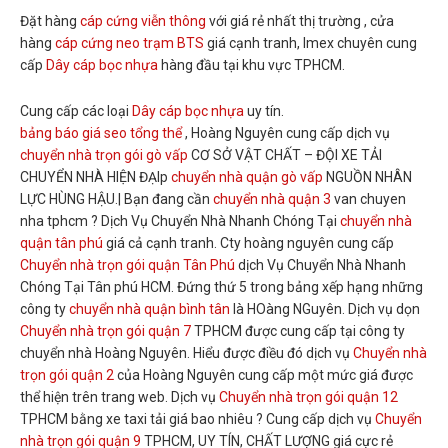
Đặt hàng
cáp cứng viễn thông
với giá rẻ nhất thị trường , cửa
hàng
cáp cứng neo trạm BTS
giá cạnh tranh, Imex chuyên cung
cấp
Dây cáp bọc nhựa
hàng đầu tại khu vực TPHCM.
Cung cấp các loại
Dây cáp bọc nhựa
uy tín.
bảng báo giá seo tổng thể
, Hoàng Nguyên cung cấp dịch vụ
chuyển nhà trọn gói gò vấp
CƠ SỞ VẬT CHẤT – ĐỘI XE TẢI
CHUYỂN NHÀ HIỆN ĐẠIp
chuyển nhà quận gò vấp
NGUỒN NHÂN
LỰC HÙNG HẬU.| Bạn đang cần
chuyển nhà quận 3
van chuyen
nha tphcm ? Dịch Vụ Chuyển Nhà Nhanh Chóng Tại
chuyển nhà
quận tân phú
giá cả cạnh tranh. Cty hoàng nguyên cung cấp
Chuyển nhà trọn gói quận Tân Phú
dịch Vụ Chuyển Nhà Nhanh
Chóng Tại Tân phú HCM. Đứng thứ 5 trong bảng xếp hạng những
công ty
chuyển nhà quận bình tân
là HOàng NGuyên. Dịch vụ dọn
Chuyển nhà trọn gói quận 7
TPHCM được cung cấp tại công ty
chuyển nhà Hoàng Nguyên. Hiểu được điều đó dịch vụ
Chuyển nhà
trọn gói quận 2
của Hoàng Nguyên cung cấp một mức giá được
thể hiện trên trang web. Dịch vụ
Chuyển nhà trọn gói quận 12
TPHCM bằng xe taxi tải giá bao nhiêu ? Cung cấp dịch vụ
Chuyển
nhà trọn gói quận 9
TPHCM, UY TÍN, CHẤT LƯỢNG giá cực rẻ