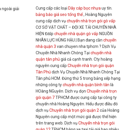
Cung cấp các loại
Dây cáp bọc nhựa
uy tín.
 ngoài giải
bảng báo giá seo tổng thể
, Hoàng Nguyên
cung cấp dịch vụ
chuyển nhà trọn gói gò vấp
CƠ SỞ VẬT CHẤT – ĐỘI XE TẢI CHUYỂN NHÀ
HIỆN ĐẠIp
chuyển nhà quận gò vấp
NGUỒN
NHÂN LỰC HÙNG HẬU.| Bạn đang cần
chuyển
nhà quận 3
van chuyen nha tphcm ? Dịch Vụ
Chuyển Nhà Nhanh Chóng Tại
chuyển nhà
quận tân phú
giá cả cạnh tranh. Cty hoàng
nguyên cung cấp
Chuyển nhà trọn gói quận
Tân Phú
dịch Vụ Chuyển Nhà Nhanh Chóng Tại
Tân phú HCM. Đứng thứ 5 trong bảng xếp hạng
những công ty
chuyển nhà quận bình tân
là
HOàng NGuyên. Dịch vụ dọn
Chuyển nhà trọn
gói quận 7
TPHCM được cung cấp tại công ty
chuyển nhà Hoàng Nguyên. Hiểu được điều đó
dịch vụ
Chuyển nhà trọn gói quận 2
của Hoàng
Nguyên cung cấp một mức giá được thể hiện
trên trang web. Dịch vụ
Chuyển nhà trọn gói
quận 12
TPHCM bằng xe taxi tải giá bao nhiêu