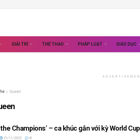
GIẢI TRÍ
THỂ THAO
PHÁP LUẬT
GIÁO DỤC
ADVERTISEME
Thẻ
Queen
ueen
 the Champions’ – ca khúc gắn với kỳ World Cu
21/11/2022
0