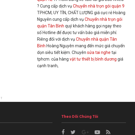
? Cung cấp dịch vụ
Chuyển nhà trọn gói quận 9
TPHCM, UY TÍN, CHẤT LƯỢNG giá cực rẻ Hoàng
Nguyên cung cấp dịch vụ
Chuyển nhà trọn gói
quận Tân Bình
quý khách hàng gọi ngay theo
số Hotline để được tư vấn báo giá miễn phí.
Riêng đối với dịch vụ
Chuyển nhà quận Tân
Bình
Hoàng Nguyên mang đến mức giá chuyển
dọn siêu tiết kiệm. Chuyên
sửa tai nghe
tại
tphcm. của hàng
vật tư thiết bị bình dương
giá
cạnh tranh,
NT
Theo Dõi Chúng Tôi