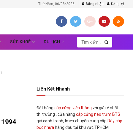
Thứ Năm, 06/08/2026
Đăng nhập
Đăng ký
SỨC KHOẺ
DU LỊCH
NT
Liên Kết Nhanh
Đặt hàng
cáp cứng viễn thông
với giá rẻ nhất
thị trường , cửa hàng
cáp cứng neo trạm BTS
p 1994
giá cạnh tranh, Imex chuyên cung cấp
Dây cáp
bọc nhựa
hàng đầu tại khu vực TPHCM.