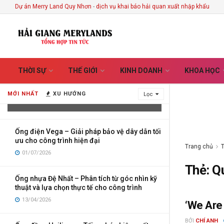
Dự án Merry Land Quy Nhơn
-
dịch vụ khai báo hải quan xuất nhập khẩu
Vietnam Handicrafts Store in Hoi An –
THỜI SỰ
THẾ GIỚI
KINH DOANH
KHOA HỌC
Discover the Stories Hidden Behind
Every Handmade Creation
MỚI NHẤT
XU HƯỚNG
Lọc
03/08/2026
Ống điện Vega – Giải pháp bảo vệ dây dẫn tối
ưu cho công trình hiện đại
Trang chủ
01/07/2026
Thẻ:
Q
Ống nhựa Đệ Nhất – Phân tích từ góc nhìn kỹ
thuật và lựa chọn thực tế cho công trình
13/04/2026
‘We Are
GIẢI TRÍ
BỞI
CHÍ ANH