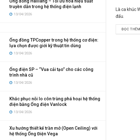
Ống đồng Hailiang – Tối ưu hóa hiệu suất
truyền dẫn trong hệ thống điện lạnh
Là ca khúc W
13/04/2026
đấu.
ĐỌC THÊ
Ống đồng TPCopper trong hệ thống cơ điện:
lựa chọn được giới kỹ thuật tin dùng
13/04/2026
Ống điện SP – “Vua cải tạo” cho các công
trình nhà cũ
13/04/2026
Khắc phục nỗi lo côn trùng phá hoại hệ thống
điện bằng Ống điện Vanlock
13/04/2026
Xu hướng thiết kế trần mở (Open Ceiling) với
hệ thống Ống Điện Vega