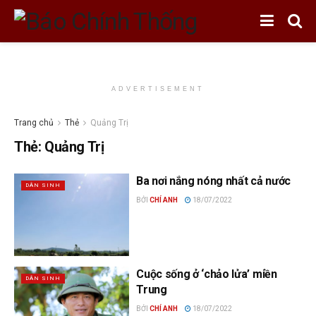
ADVERTISEMENT
Trang chủ
Thẻ
Quảng Trị
Thẻ:
Quảng Trị
Ba nơi nắng nóng nhất cả nước
DÂN SINH
BỞI
CHÍ ANH
18/07/2022
Cuộc sống ở ‘chảo lửa’ miền
DÂN SINH
Trung
BỞI
CHÍ ANH
18/07/2022