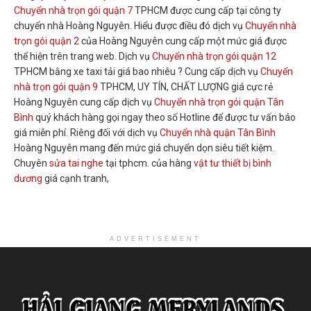
Chuyển nhà trọn gói quận 7
TPHCM được cung cấp tại công ty
chuyển nhà Hoàng Nguyên. Hiểu được điều đó dịch vụ
Chuyển nhà
trọn gói quận 2
của Hoàng Nguyên cung cấp một mức giá được
thể hiện trên trang web. Dịch vụ
Chuyển nhà trọn gói quận 12
TPHCM bằng xe taxi tải giá bao nhiêu ? Cung cấp dịch vụ
Chuyển
nhà trọn gói quận 9
TPHCM, UY TÍN, CHẤT LƯỢNG giá cực rẻ
Hoàng Nguyên cung cấp dịch vụ
Chuyển nhà trọn gói quận Tân
Bình
quý khách hàng gọi ngay theo số Hotline để được tư vấn báo
giá miễn phí. Riêng đối với dịch vụ
Chuyển nhà quận Tân Bình
Hoàng Nguyên mang đến mức giá chuyển dọn siêu tiết kiệm.
Chuyên
sửa tai nghe
tại tphcm. của hàng
vật tư thiết bị bình
dương
giá cạnh tranh,
ADVERTISEMENT