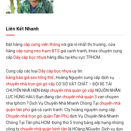
Liên Kết Nhanh
Đặt hàng
cáp cứng viễn thông
với giá rẻ nhất thị trường , cửa
hàng
cáp cứng neo trạm BTS
giá cạnh tranh, Imex chuyên cung
cấp
Dây cáp bọc nhựa
hàng đầu tại khu vực TPHCM.
Cung cấp các loại
Dây cáp bọc nhựa
uy tín.
bảng báo giá seo tổng thể
, Hoàng Nguyên cung cấp dịch vụ
chuyển nhà trọn gói gò vấp
CƠ SỞ VẬT CHẤT – ĐỘI XE TẢI
CHUYỂN NHÀ HIỆN ĐẠIp
chuyển nhà quận gò vấp
NGUỒN NHÂN
LỰC HÙNG HẬU.| Bạn đang cần
chuyển nhà quận 3
van chuyen
nha tphcm ? Dịch Vụ Chuyển Nhà Nhanh Chóng Tại
chuyển nhà
quận tân phú
giá cả cạnh tranh. Cty hoàng nguyên cung cấp
Chuyển nhà trọn gói quận Tân Phú
dịch Vụ Chuyển Nhà Nhanh
Chóng Tại Tân phú HCM. Đứng thứ 5 trong bảng xếp hạng những
công ty
chuyển nhà quận bình tân
là HOàng NGuyên. Dịch vụ dọn