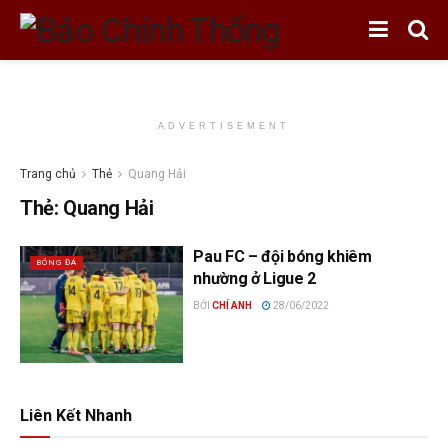
ADVERTISEMENT
Trang chủ
Thẻ
Quang Hải
Thẻ:
Quang Hải
Pau FC – đội bóng khiêm
BÓNG ĐÁ
nhường ở Ligue 2
BỞI
CHÍ ANH
28/06/2022
Liên Kết Nhanh