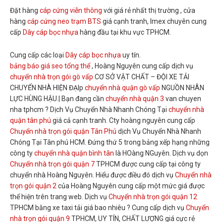
Đặt hàng
cáp cứng viễn thông
với giá rẻ nhất thị trường , cửa
hàng
cáp cứng neo trạm BTS
giá cạnh tranh, Imex chuyên cung
cấp
Dây cáp bọc nhựa
hàng đầu tại khu vực TPHCM.
Cung cấp các loại
Dây cáp bọc nhựa
uy tín.
bảng báo giá seo tổng thể
, Hoàng Nguyên cung cấp dịch vụ
chuyển nhà trọn gói gò vấp
CƠ SỞ VẬT CHẤT – ĐỘI XE TẢI
CHUYỂN NHÀ HIỆN ĐẠIp
chuyển nhà quận gò vấp
NGUỒN NHÂN
LỰC HÙNG HẬU.| Bạn đang cần
chuyển nhà quận 3
van chuyen
nha tphcm ? Dịch Vụ Chuyển Nhà Nhanh Chóng Tại
chuyển nhà
quận tân phú
giá cả cạnh tranh. Cty hoàng nguyên cung cấp
Chuyển nhà trọn gói quận Tân Phú
dịch Vụ Chuyển Nhà Nhanh
Chóng Tại Tân phú HCM. Đứng thứ 5 trong bảng xếp hạng những
công ty
chuyển nhà quận bình tân
là HOàng NGuyên. Dịch vụ dọn
Chuyển nhà trọn gói quận 7
TPHCM được cung cấp tại công ty
chuyển nhà Hoàng Nguyên. Hiểu được điều đó dịch vụ
Chuyển nhà
trọn gói quận 2
của Hoàng Nguyên cung cấp một mức giá được
thể hiện trên trang web. Dịch vụ
Chuyển nhà trọn gói quận 12
TPHCM bằng xe taxi tải giá bao nhiêu ? Cung cấp dịch vụ
Chuyển
nhà trọn gói quận 9
TPHCM, UY TÍN, CHẤT LƯỢNG giá cực rẻ