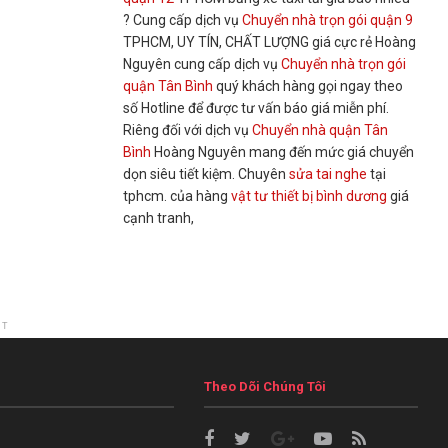
? Cung cấp dịch vụ
Chuyển nhà trọn gói quận 9
TPHCM, UY TÍN, CHẤT LƯỢNG giá cực rẻ Hoàng
Nguyên cung cấp dịch vụ
Chuyển nhà trọn gói
quận Tân Bình
quý khách hàng gọi ngay theo
số Hotline để được tư vấn báo giá miễn phí.
Riêng đối với dịch vụ
Chuyển nhà quận Tân
Bình
Hoàng Nguyên mang đến mức giá chuyển
dọn siêu tiết kiệm. Chuyên
sửa tai nghe
tại
tphcm. của hàng
vật tư thiết bị bình dương
giá
cạnh tranh,
NT
Theo Dõi Chúng Tôi