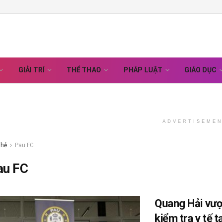
GIẢI TRÍ
THỂ THAO
PHÁP LUẬT
GIÁO DỤC
ADVERTISEME
Thẻ
Pau FC
au FC
Quang Hải vượ
kiểm tra y tế t