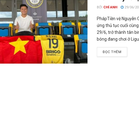
BỞI
CHÍ ANH
29/06/20
PhápTiền vệ Nguyễn 
ứng thủ tục cuối cùng 
29/6, trở thành tân bi
bóng đang chơi ở Ligu
ĐỌC THÊM