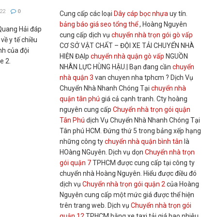
22
0
Cung cấp các loại
Dây cáp bọc nhựa
uy tín.
bảng báo giá seo tổng thể
, Hoàng Nguyên
Quang Hải đáp
cung cấp dịch vụ
chuyển nhà trọn gói gò vấp
về y tế chiều
CƠ SỞ VẬT CHẤT – ĐỘI XE TẢI CHUYỂN NHÀ
nh của đội
HIỆN ĐẠIp
chuyển nhà quận gò vấp
NGUỒN
e 2.
NHÂN LỰC HÙNG HẬU.| Bạn đang cần
chuyển
nhà quận 3
van chuyen nha tphcm ? Dịch Vụ
Chuyển Nhà Nhanh Chóng Tại
chuyển nhà
quận tân phú
giá cả cạnh tranh. Cty hoàng
nguyên cung cấp
Chuyển nhà trọn gói quận
Tân Phú
dịch Vụ Chuyển Nhà Nhanh Chóng Tại
Tân phú HCM. Đứng thứ 5 trong bảng xếp hạng
những công ty
chuyển nhà quận bình tân
là
HOàng NGuyên. Dịch vụ dọn
Chuyển nhà trọn
gói quận 7
TPHCM được cung cấp tại công ty
chuyển nhà Hoàng Nguyên. Hiểu được điều đó
dịch vụ
Chuyển nhà trọn gói quận 2
của Hoàng
Nguyên cung cấp một mức giá được thể hiện
trên trang web. Dịch vụ
Chuyển nhà trọn gói
quận 12
TPHCM bằng xe taxi tải giá bao nhiêu