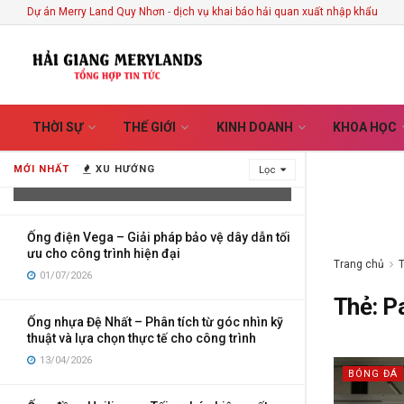
Dự án Merry Land Quy Nhơn
-
dịch vụ khai báo hải quan xuất nhập khẩu
Vietnam Handicrafts Store in Hoi An –
THỜI SỰ
THẾ GIỚI
KINH DOANH
KHOA HỌC
Discover the Stories Hidden Behind
Every Handmade Creation
MỚI NHẤT
XU HƯỚNG
Lọc
03/08/2026
Ống điện Vega – Giải pháp bảo vệ dây dẫn tối
ưu cho công trình hiện đại
Trang chủ
01/07/2026
Thẻ:
P
Ống nhựa Đệ Nhất – Phân tích từ góc nhìn kỹ
thuật và lựa chọn thực tế cho công trình
13/04/2026
BÓNG ĐÁ