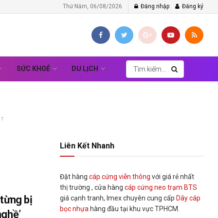
Thứ Năm, 06/08/2026
Đăng nhập
Đăng ký
SỨC KHOẺ
DU LỊCH
NT
Liên Kết Nhanh
Đặt hàng
cáp cứng viễn thông
với giá rẻ nhất
thị trường , cửa hàng
cáp cứng neo trạm BTS
 từng bị
giá cạnh tranh, Imex chuyên cung cấp
Dây cáp
bọc nhựa
hàng đầu tại khu vực TPHCM.
nghề’