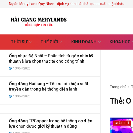
Every Handmade Creation
Dự án Merry Land Quy Nhơn
-
dịch vụ khai báo hải quan xuất nhập khẩu
MỚI NHẤT
XU HƯỚNG
Lọc
03/08/2026
Ống điện Vega – Giải pháp bảo vệ dây dẫn tối
ưu cho công trình hiện đại
01/07/2026
THỜI SỰ
THẾ GIỚI
KINH DOANH
KHOA HỌC
Ống nhựa Đệ Nhất – Phân tích từ góc nhìn kỹ
thuật và lựa chọn thực tế cho công trình
13/04/2026
Ống đồng Hailiang – Tối ưu hóa hiệu suất
Trang chủ
truyền dẫn trong hệ thống điện lạnh
13/04/2026
Thẻ:
O
Ống đồng TPCopper trong hệ thống cơ điện:
GIẢI TRÍ
lựa chọn được giới kỹ thuật tin dùng