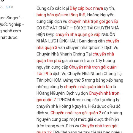
22
0
Cung cấp các loại
Dây cáp bọc nhựa
uy tín.
bảng báo giá seo tổng thể
, Hoàng Nguyên
d Singer'' -
cung cấp dịch vụ
chuyển nhà trọn gói gò vấp
Quốc Nghiệp -
CƠ SỞ VẬT CHẤT – ĐỘI XE TẢI CHUYỂN NHÀ
ng nghề xem
HIỆN ĐẠIp
chuyển nhà quận gò vấp
NGUỒN
 hát được.
NHÂN LỰC HÙNG HẬU.| Bạn đang cần
chuyển
nhà quận 3
van chuyen nha tphcm ? Dịch Vụ
Chuyển Nhà Nhanh Chóng Tại
chuyển nhà
quận tân phú
giá cả cạnh tranh. Cty hoàng
nguyên cung cấp
Chuyển nhà trọn gói quận
Tân Phú
dịch Vụ Chuyển Nhà Nhanh Chóng Tại
Tân phú HCM. Đứng thứ 5 trong bảng xếp hạng
những công ty
chuyển nhà quận bình tân
là
HOàng NGuyên. Dịch vụ dọn
Chuyển nhà trọn
gói quận 7
TPHCM được cung cấp tại công ty
chuyển nhà Hoàng Nguyên. Hiểu được điều đó
dịch vụ
Chuyển nhà trọn gói quận 2
của Hoàng
Nguyên cung cấp một mức giá được thể hiện
trên trang web. Dịch vụ
Chuyển nhà trọn gói
quận 12
TPHCM bằng xe taxi tải giá bao nhiêu