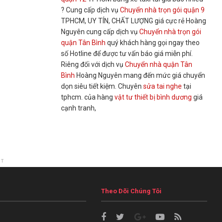
? Cung cấp dịch vụ
Chuyển nhà trọn gói quận 9
TPHCM, UY TÍN, CHẤT LƯỢNG giá cực rẻ Hoàng
Nguyên cung cấp dịch vụ
Chuyển nhà trọn gói
quận Tân Bình
quý khách hàng gọi ngay theo
số Hotline để được tư vấn báo giá miễn phí.
Riêng đối với dịch vụ
Chuyển nhà quận Tân
Bình
Hoàng Nguyên mang đến mức giá chuyển
dọn siêu tiết kiệm. Chuyên
sửa tai nghe
tại
tphcm. của hàng
vật tư thiết bị bình dương
giá
cạnh tranh,
NT
Theo Dõi Chúng Tôi