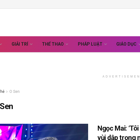
GIẢI TRÍ
THỂ THAO
PHÁP LUẬT
GIÁO DỤC
ADVERTISEME
Thẻ
O Sen
 Sen
Ngọc Mai: ‘Tôi
vùi dập trong 