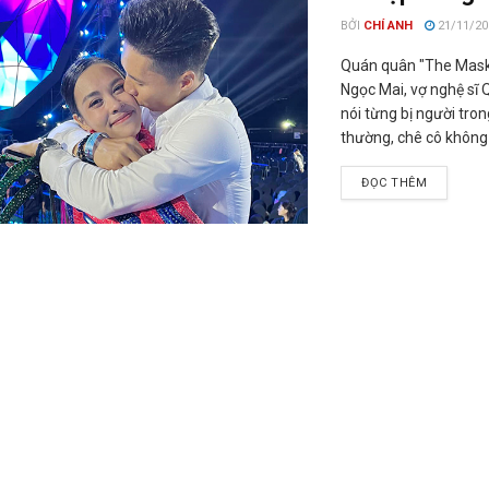
BỞI
CHÍ ANH
21/11/20
Quán quân "The Maske
Ngọc Mai, vợ nghệ sĩ 
nói từng bị người tro
thường, chê cô không
ĐỌC THÊM