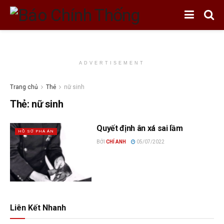
ADVERTISEMENT
Trang chủ
Thẻ
nữ sinh
Thẻ:
nữ sinh
Quyết định ân xá sai lầm
HỒ SƠ PHÁ ÁN
BỞI
CHÍ ANH
05/07/2022
Liên Kết Nhanh