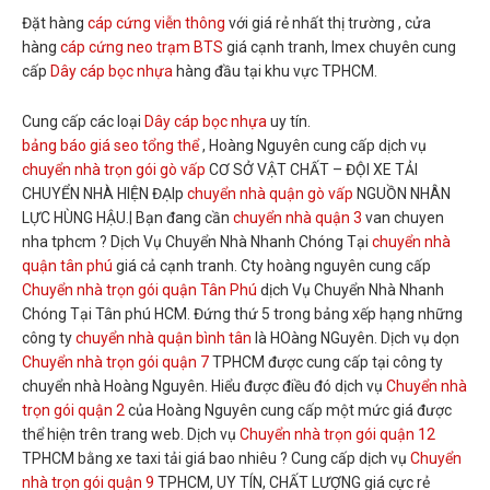
Đặt hàng
cáp cứng viễn thông
với giá rẻ nhất thị trường , cửa
hàng
cáp cứng neo trạm BTS
giá cạnh tranh, Imex chuyên cung
cấp
Dây cáp bọc nhựa
hàng đầu tại khu vực TPHCM.
Cung cấp các loại
Dây cáp bọc nhựa
uy tín.
bảng báo giá seo tổng thể
, Hoàng Nguyên cung cấp dịch vụ
chuyển nhà trọn gói gò vấp
CƠ SỞ VẬT CHẤT – ĐỘI XE TẢI
CHUYỂN NHÀ HIỆN ĐẠIp
chuyển nhà quận gò vấp
NGUỒN NHÂN
LỰC HÙNG HẬU.| Bạn đang cần
chuyển nhà quận 3
van chuyen
nha tphcm ? Dịch Vụ Chuyển Nhà Nhanh Chóng Tại
chuyển nhà
quận tân phú
giá cả cạnh tranh. Cty hoàng nguyên cung cấp
Chuyển nhà trọn gói quận Tân Phú
dịch Vụ Chuyển Nhà Nhanh
Chóng Tại Tân phú HCM. Đứng thứ 5 trong bảng xếp hạng những
công ty
chuyển nhà quận bình tân
là HOàng NGuyên. Dịch vụ dọn
Chuyển nhà trọn gói quận 7
TPHCM được cung cấp tại công ty
chuyển nhà Hoàng Nguyên. Hiểu được điều đó dịch vụ
Chuyển nhà
trọn gói quận 2
của Hoàng Nguyên cung cấp một mức giá được
thể hiện trên trang web. Dịch vụ
Chuyển nhà trọn gói quận 12
TPHCM bằng xe taxi tải giá bao nhiêu ? Cung cấp dịch vụ
Chuyển
nhà trọn gói quận 9
TPHCM, UY TÍN, CHẤT LƯỢNG giá cực rẻ