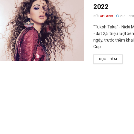
2022
BỞI
CHÍ ANH
21/11/20
"Tukoh Taka" - Nicki 
- đạt 2,5 triệu lượt x
ngày, trước thềm kha
Cup.
ĐỌC THÊM