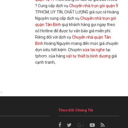
? Cung cấp dịch vụ
Chuyển nhà trọn gói quận 9
TPHCM, UY TÍN, CHẤT LƯỢNG giá cực rẻ Hoàng
Nguyên cung cấp dịch vụ
Chuyển nhà trọn gói
quận Tân Bình
quý khách hàng gọi ngay theo
số Hotline để được tư vấn báo giá miễn phí.
Riêng đối với dịch vụ
Chuyển nhà quận Tân
Bình
Hoàng Nguyên mang đến mức giá chuyển
dọn siêu tiết kiệm. Chuyên
sửa tai nghe
tại
tphcm. của hàng
vật tư thiết bị bình dương
giá
cạnh tranh,
NT
Theo Dõi Chúng Tôi