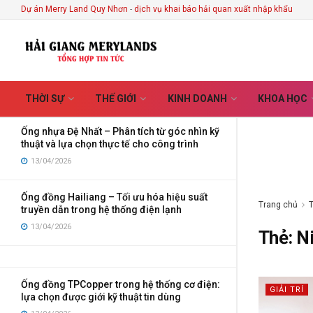
Every Handmade Creation
Dự án Merry Land Quy Nhơn
-
dịch vụ khai báo hải quan xuất nhập khẩu
MỚI NHẤT
XU HƯỚNG
Lọc
03/08/2026
Ống điện Vega – Giải pháp bảo vệ dây dẫn tối
ưu cho công trình hiện đại
01/07/2026
THỜI SỰ
THẾ GIỚI
KINH DOANH
KHOA HỌC
Ống nhựa Đệ Nhất – Phân tích từ góc nhìn kỹ
thuật và lựa chọn thực tế cho công trình
13/04/2026
Ống đồng Hailiang – Tối ưu hóa hiệu suất
Trang chủ
truyền dẫn trong hệ thống điện lạnh
13/04/2026
Thẻ:
Ni
Ống đồng TPCopper trong hệ thống cơ điện:
GIẢI TRÍ
lựa chọn được giới kỹ thuật tin dùng