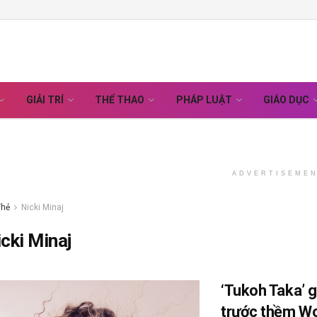
GIẢI TRÍ
THỂ THAO
PHÁP LUẬT
GIÁO DỤC
ADVERTISEME
Thẻ
Nicki Minaj
cki Minaj
‘Tukoh Taka’ g
trước thềm Wo