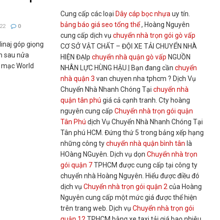
Cung cấp các loại
Dây cáp bọc nhựa
uy tín.
bảng báo giá seo tổng thể
, Hoàng Nguyên
22
0
cung cấp dịch vụ
chuyển nhà trọn gói gò vấp
Minaj góp giọng
CƠ SỞ VẬT CHẤT – ĐỘI XE TẢI CHUYỂN NHÀ
em sau nửa
HIỆN ĐẠIp
chuyển nhà quận gò vấp
NGUỒN
i mạc World
NHÂN LỰC HÙNG HẬU.| Bạn đang cần
chuyển
nhà quận 3
van chuyen nha tphcm ? Dịch Vụ
Chuyển Nhà Nhanh Chóng Tại
chuyển nhà
quận tân phú
giá cả cạnh tranh. Cty hoàng
nguyên cung cấp
Chuyển nhà trọn gói quận
Tân Phú
dịch Vụ Chuyển Nhà Nhanh Chóng Tại
Tân phú HCM. Đứng thứ 5 trong bảng xếp hạng
những công ty
chuyển nhà quận bình tân
là
HOàng NGuyên. Dịch vụ dọn
Chuyển nhà trọn
gói quận 7
TPHCM được cung cấp tại công ty
chuyển nhà Hoàng Nguyên. Hiểu được điều đó
dịch vụ
Chuyển nhà trọn gói quận 2
của Hoàng
Nguyên cung cấp một mức giá được thể hiện
trên trang web. Dịch vụ
Chuyển nhà trọn gói
quận 12
TPHCM bằng xe taxi tải giá bao nhiêu