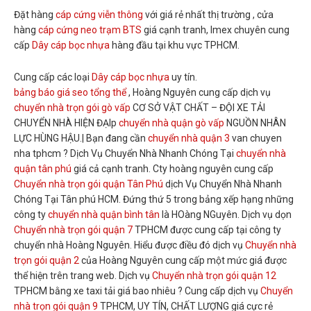
Đặt hàng
cáp cứng viễn thông
với giá rẻ nhất thị trường , cửa
hàng
cáp cứng neo trạm BTS
giá cạnh tranh, Imex chuyên cung
cấp
Dây cáp bọc nhựa
hàng đầu tại khu vực TPHCM.
Cung cấp các loại
Dây cáp bọc nhựa
uy tín.
bảng báo giá seo tổng thể
, Hoàng Nguyên cung cấp dịch vụ
chuyển nhà trọn gói gò vấp
CƠ SỞ VẬT CHẤT – ĐỘI XE TẢI
CHUYỂN NHÀ HIỆN ĐẠIp
chuyển nhà quận gò vấp
NGUỒN NHÂN
LỰC HÙNG HẬU.| Bạn đang cần
chuyển nhà quận 3
van chuyen
nha tphcm ? Dịch Vụ Chuyển Nhà Nhanh Chóng Tại
chuyển nhà
quận tân phú
giá cả cạnh tranh. Cty hoàng nguyên cung cấp
Chuyển nhà trọn gói quận Tân Phú
dịch Vụ Chuyển Nhà Nhanh
Chóng Tại Tân phú HCM. Đứng thứ 5 trong bảng xếp hạng những
công ty
chuyển nhà quận bình tân
là HOàng NGuyên. Dịch vụ dọn
Chuyển nhà trọn gói quận 7
TPHCM được cung cấp tại công ty
chuyển nhà Hoàng Nguyên. Hiểu được điều đó dịch vụ
Chuyển nhà
trọn gói quận 2
của Hoàng Nguyên cung cấp một mức giá được
thể hiện trên trang web. Dịch vụ
Chuyển nhà trọn gói quận 12
TPHCM bằng xe taxi tải giá bao nhiêu ? Cung cấp dịch vụ
Chuyển
nhà trọn gói quận 9
TPHCM, UY TÍN, CHẤT LƯỢNG giá cực rẻ