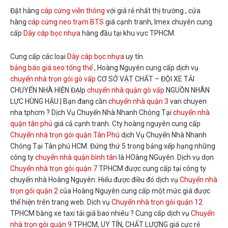
Đặt hàng
cáp cứng viễn thông
với giá rẻ nhất thị trường , cửa
hàng
cáp cứng neo trạm BTS
giá cạnh tranh, Imex chuyên cung
cấp
Dây cáp bọc nhựa
hàng đầu tại khu vực TPHCM.
Cung cấp các loại
Dây cáp bọc nhựa
uy tín.
bảng báo giá seo tổng thể
, Hoàng Nguyên cung cấp dịch vụ
chuyển nhà trọn gói gò vấp
CƠ SỞ VẬT CHẤT – ĐỘI XE TẢI
CHUYỂN NHÀ HIỆN ĐẠIp
chuyển nhà quận gò vấp
NGUỒN NHÂN
LỰC HÙNG HẬU.| Bạn đang cần
chuyển nhà quận 3
van chuyen
nha tphcm ? Dịch Vụ Chuyển Nhà Nhanh Chóng Tại
chuyển nhà
quận tân phú
giá cả cạnh tranh. Cty hoàng nguyên cung cấp
Chuyển nhà trọn gói quận Tân Phú
dịch Vụ Chuyển Nhà Nhanh
Chóng Tại Tân phú HCM. Đứng thứ 5 trong bảng xếp hạng những
công ty
chuyển nhà quận bình tân
là HOàng NGuyên. Dịch vụ dọn
Chuyển nhà trọn gói quận 7
TPHCM được cung cấp tại công ty
chuyển nhà Hoàng Nguyên. Hiểu được điều đó dịch vụ
Chuyển nhà
trọn gói quận 2
của Hoàng Nguyên cung cấp một mức giá được
thể hiện trên trang web. Dịch vụ
Chuyển nhà trọn gói quận 12
TPHCM bằng xe taxi tải giá bao nhiêu ? Cung cấp dịch vụ
Chuyển
nhà trọn gói quận 9
TPHCM, UY TÍN, CHẤT LƯỢNG giá cực rẻ