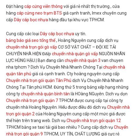
Đặt hàng
cáp cứng viễn thông
với giá rẻ nhất thị trường , cửa
hàng
cáp cứng neo trạm BTS
giá cạnh tranh, Imex chuyên cung
cấp
Dây cáp bọc nhựa
hàng đầu tại khu vực TPHCM.
Cung cấp các loại
Dây cáp bọc nhựa
uy tín.
bảng báo giá seo tổng thể
, Hoàng Nguyên cung cấp dịch vụ
chuyển nhà trọn gói gò vấp
CƠ SỞ VẬT CHẤT – ĐỘI XE TẢI
CHUYỂN NHÀ HIỆN ĐẠIp
chuyển nhà quận gò vấp
NGUỒN NHÂN
LỰC HÙNG HẬU.| Bạn đang cần
chuyển nhà quận 3
van chuyen
nha tphcm ? Dịch Vụ Chuyển Nhà Nhanh Chóng Tại
chuyển nhà
quận tân phú
giá cả cạnh tranh. Cty hoàng nguyên cung cấp
Chuyển nhà trọn gói quận Tân Phú
dịch Vụ Chuyển Nhà Nhanh
Chóng Tại Tân phú HCM. Đứng thứ 5 trong bảng xếp hạng những
công ty
chuyển nhà quận bình tân
là HOàng NGuyên. Dịch vụ dọn
Chuyển nhà trọn gói quận 7
TPHCM được cung cấp tại công ty
chuyển nhà Hoàng Nguyên. Hiểu được điều đó dịch vụ
Chuyển nhà
trọn gói quận 2
của Hoàng Nguyên cung cấp một mức giá được
thể hiện trên trang web. Dịch vụ
Chuyển nhà trọn gói quận 12
TPHCM bằng xe taxi tải giá bao nhiêu ? Cung cấp dịch vụ
Chuyển
nhà trọn gói quận 9
TPHCM, UY TÍN, CHẤT LƯỢNG giá cực rẻ