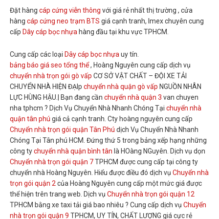
Đặt hàng
cáp cứng viễn thông
với giá rẻ nhất thị trường , cửa
hàng
cáp cứng neo trạm BTS
giá cạnh tranh, Imex chuyên cung
cấp
Dây cáp bọc nhựa
hàng đầu tại khu vực TPHCM.
Cung cấp các loại
Dây cáp bọc nhựa
uy tín.
bảng báo giá seo tổng thể
, Hoàng Nguyên cung cấp dịch vụ
chuyển nhà trọn gói gò vấp
CƠ SỞ VẬT CHẤT – ĐỘI XE TẢI
CHUYỂN NHÀ HIỆN ĐẠIp
chuyển nhà quận gò vấp
NGUỒN NHÂN
LỰC HÙNG HẬU.| Bạn đang cần
chuyển nhà quận 3
van chuyen
nha tphcm ? Dịch Vụ Chuyển Nhà Nhanh Chóng Tại
chuyển nhà
quận tân phú
giá cả cạnh tranh. Cty hoàng nguyên cung cấp
Chuyển nhà trọn gói quận Tân Phú
dịch Vụ Chuyển Nhà Nhanh
Chóng Tại Tân phú HCM. Đứng thứ 5 trong bảng xếp hạng những
công ty
chuyển nhà quận bình tân
là HOàng NGuyên. Dịch vụ dọn
Chuyển nhà trọn gói quận 7
TPHCM được cung cấp tại công ty
chuyển nhà Hoàng Nguyên. Hiểu được điều đó dịch vụ
Chuyển nhà
trọn gói quận 2
của Hoàng Nguyên cung cấp một mức giá được
thể hiện trên trang web. Dịch vụ
Chuyển nhà trọn gói quận 12
TPHCM bằng xe taxi tải giá bao nhiêu ? Cung cấp dịch vụ
Chuyển
nhà trọn gói quận 9
TPHCM, UY TÍN, CHẤT LƯỢNG giá cực rẻ