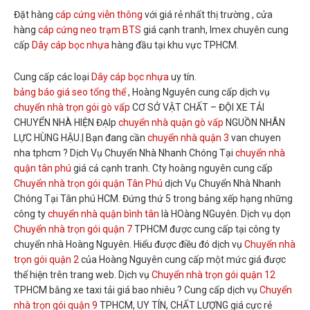
Đặt hàng
cáp cứng viễn thông
với giá rẻ nhất thị trường , cửa
hàng
cáp cứng neo trạm BTS
giá cạnh tranh, Imex chuyên cung
cấp
Dây cáp bọc nhựa
hàng đầu tại khu vực TPHCM.
Cung cấp các loại
Dây cáp bọc nhựa
uy tín.
bảng báo giá seo tổng thể
, Hoàng Nguyên cung cấp dịch vụ
chuyển nhà trọn gói gò vấp
CƠ SỞ VẬT CHẤT – ĐỘI XE TẢI
CHUYỂN NHÀ HIỆN ĐẠIp
chuyển nhà quận gò vấp
NGUỒN NHÂN
LỰC HÙNG HẬU.| Bạn đang cần
chuyển nhà quận 3
van chuyen
nha tphcm ? Dịch Vụ Chuyển Nhà Nhanh Chóng Tại
chuyển nhà
quận tân phú
giá cả cạnh tranh. Cty hoàng nguyên cung cấp
Chuyển nhà trọn gói quận Tân Phú
dịch Vụ Chuyển Nhà Nhanh
Chóng Tại Tân phú HCM. Đứng thứ 5 trong bảng xếp hạng những
công ty
chuyển nhà quận bình tân
là HOàng NGuyên. Dịch vụ dọn
Chuyển nhà trọn gói quận 7
TPHCM được cung cấp tại công ty
chuyển nhà Hoàng Nguyên. Hiểu được điều đó dịch vụ
Chuyển nhà
trọn gói quận 2
của Hoàng Nguyên cung cấp một mức giá được
thể hiện trên trang web. Dịch vụ
Chuyển nhà trọn gói quận 12
TPHCM bằng xe taxi tải giá bao nhiêu ? Cung cấp dịch vụ
Chuyển
nhà trọn gói quận 9
TPHCM, UY TÍN, CHẤT LƯỢNG giá cực rẻ