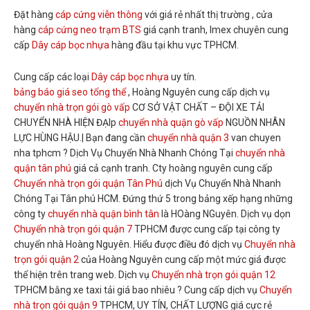
Đặt hàng
cáp cứng viễn thông
với giá rẻ nhất thị trường , cửa
hàng
cáp cứng neo trạm BTS
giá cạnh tranh, Imex chuyên cung
cấp
Dây cáp bọc nhựa
hàng đầu tại khu vực TPHCM.
Cung cấp các loại
Dây cáp bọc nhựa
uy tín.
bảng báo giá seo tổng thể
, Hoàng Nguyên cung cấp dịch vụ
chuyển nhà trọn gói gò vấp
CƠ SỞ VẬT CHẤT – ĐỘI XE TẢI
CHUYỂN NHÀ HIỆN ĐẠIp
chuyển nhà quận gò vấp
NGUỒN NHÂN
LỰC HÙNG HẬU.| Bạn đang cần
chuyển nhà quận 3
van chuyen
nha tphcm ? Dịch Vụ Chuyển Nhà Nhanh Chóng Tại
chuyển nhà
quận tân phú
giá cả cạnh tranh. Cty hoàng nguyên cung cấp
Chuyển nhà trọn gói quận Tân Phú
dịch Vụ Chuyển Nhà Nhanh
Chóng Tại Tân phú HCM. Đứng thứ 5 trong bảng xếp hạng những
công ty
chuyển nhà quận bình tân
là HOàng NGuyên. Dịch vụ dọn
Chuyển nhà trọn gói quận 7
TPHCM được cung cấp tại công ty
chuyển nhà Hoàng Nguyên. Hiểu được điều đó dịch vụ
Chuyển nhà
trọn gói quận 2
của Hoàng Nguyên cung cấp một mức giá được
thể hiện trên trang web. Dịch vụ
Chuyển nhà trọn gói quận 12
TPHCM bằng xe taxi tải giá bao nhiêu ? Cung cấp dịch vụ
Chuyển
nhà trọn gói quận 9
TPHCM, UY TÍN, CHẤT LƯỢNG giá cực rẻ