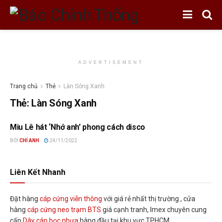
ADVERTISEMENT
Trang chủ
Thẻ
Làn Sóng Xanh
Thẻ:
Làn Sóng Xanh
Miu Lê hát ‘Nhớ anh’ phong cách disco
GIẢI TRÍ
BỞI
CHÍ ANH
24/11/2022
Liên Kết Nhanh
Đặt hàng
cáp cứng viễn thông
với giá rẻ nhất thị trường , cửa
hàng
cáp cứng neo trạm BTS
giá cạnh tranh, Imex chuyên cung
cấp
Dây cáp bọc nhựa
hàng đầu tại khu vực TPHCM.