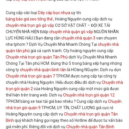
Cung cấp các loại
Dây cáp bọc nhựa
uy tín.
bảng báo giá seo tổng thể
, Hoàng Nguyên cung cấp dịch vụ
chuyển nhà trọn gói gò vấp
CƠ SỞ VẬT CHẤT – ĐỘI XE TẢI
CHUYỂN NHÀ HIỆN ĐẠIp
chuyển nhà quận gò vấp
NGUỒN NHÂN
LỰC HÙNG HẬU.| Bạn đang cần
chuyển nhà quận 3
van chuyen
nha tphcm ? Dịch Vụ Chuyển Nhà Nhanh Chóng Tại
chuyển nhà
quận tân phú
giá cả cạnh tranh. Cty hoàng nguyên cung cấp
Chuyển nhà trọn gói quận Tân Phú
dịch Vụ Chuyển Nhà Nhanh
Chóng Tại Tân phú HCM. Đứng thứ 5 trong bảng xếp hạng những
công ty
chuyển nhà quận bình tân
là HOàng NGuyên. Dịch vụ dọn
Chuyển nhà trọn gói quận 7
TPHCM được cung cấp tại công ty
chuyển nhà Hoàng Nguyên. Hiểu được điều đó dịch vụ
Chuyển nhà
trọn gói quận 2
của Hoàng Nguyên cung cấp một mức giá được
thể hiện trên trang web. Dịch vụ
Chuyển nhà trọn gói quận 12
TPHCM bằng xe taxi tải giá bao nhiêu ? Cung cấp dịch vụ
Chuyển
nhà trọn gói quận 9
TPHCM, UY TÍN, CHẤT LƯỢNG giá cực rẻ
Hoàng Nguyên cung cấp dịch vụ
Chuyển nhà trọn gói quận Tân
Bình
quý khách hàng gọi ngay theo số Hotline để được tư vấn báo
giá miễn phí. Riêng đối với dịch vụ
Chuyển nhà quận Tân Bình