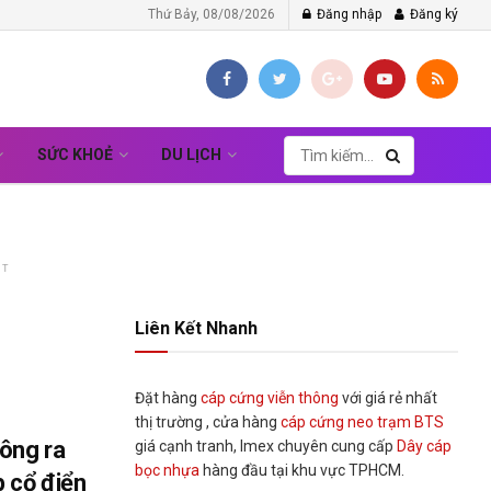
Thứ Bảy, 08/08/2026
Đăng nhập
Đăng ký
SỨC KHOẺ
DU LỊCH
NT
Liên Kết Nhanh
Đặt hàng
cáp cứng viễn thông
với giá rẻ nhất
thị trường , cửa hàng
cáp cứng neo trạm BTS
Đông ra
giá cạnh tranh, Imex chuyên cung cấp
Dây cáp
bọc nhựa
hàng đầu tại khu vực TPHCM.
p cổ điển