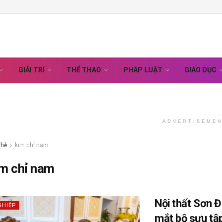
GIẢI TRÍ
THỂ THAO
PHÁP LUẬT
GIÁO DỤC
ADVERTISEME
Thẻ
kim chỉ nam
im chỉ nam
Nội thất Sơn 
GHIỆP
mắt bộ sưu tậ