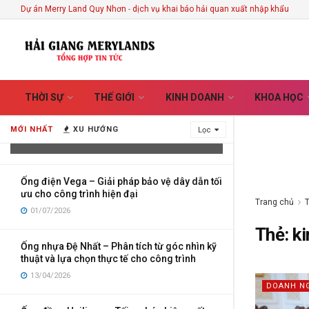
Dự án Merry Land Quy Nhơn
-
dịch vụ khai báo hải quan xuất nhập khẩu
Vietnam Handicrafts Store in Hoi An –
THỜI SỰ
THẾ GIỚI
KINH DOANH
KHOA HỌC
Discover the Stories Hidden Behind
Every Handmade Creation
MỚI NHẤT
XU HƯỚNG
Lọc
03/08/2026
Ống điện Vega – Giải pháp bảo vệ dây dẫn tối
ưu cho công trình hiện đại
Trang chủ
01/07/2026
Thẻ:
k
Ống nhựa Đệ Nhất – Phân tích từ góc nhìn kỹ
thuật và lựa chọn thực tế cho công trình
13/04/2026
DOANH N