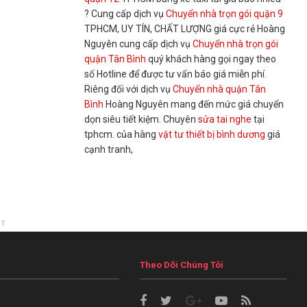
? Cung cấp dịch vụ
Chuyển nhà trọn gói quận 9
TPHCM, UY TÍN, CHẤT LƯỢNG giá cực rẻ Hoàng
Nguyên cung cấp dịch vụ
Chuyển nhà trọn gói
quận Tân Bình
quý khách hàng gọi ngay theo
số Hotline để được tư vấn báo giá miễn phí.
Riêng đối với dịch vụ
Chuyển nhà quận Tân
Bình
Hoàng Nguyên mang đến mức giá chuyển
dọn siêu tiết kiệm. Chuyên
sửa tai nghe
tại
tphcm. của hàng
vật tư thiết bị bình dương
giá
cạnh tranh,
NT
Theo Dõi Chúng Tôi