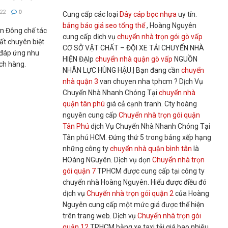
22
0
Cung cấp các loại
Dây cáp bọc nhựa
uy tín.
bảng báo giá seo tổng thể
, Hoàng Nguyên
n Đông chế tác
cung cấp dịch vụ
chuyển nhà trọn gói gò vấp
ất chuyên biệt
CƠ SỞ VẬT CHẤT – ĐỘI XE TẢI CHUYỂN NHÀ
 đáp ứng nhu
HIỆN ĐẠIp
chuyển nhà quận gò vấp
NGUỒN
ch hàng.
NHÂN LỰC HÙNG HẬU.| Bạn đang cần
chuyển
nhà quận 3
van chuyen nha tphcm ? Dịch Vụ
Chuyển Nhà Nhanh Chóng Tại
chuyển nhà
quận tân phú
giá cả cạnh tranh. Cty hoàng
nguyên cung cấp
Chuyển nhà trọn gói quận
Tân Phú
dịch Vụ Chuyển Nhà Nhanh Chóng Tại
Tân phú HCM. Đứng thứ 5 trong bảng xếp hạng
những công ty
chuyển nhà quận bình tân
là
HOàng NGuyên. Dịch vụ dọn
Chuyển nhà trọn
gói quận 7
TPHCM được cung cấp tại công ty
chuyển nhà Hoàng Nguyên. Hiểu được điều đó
dịch vụ
Chuyển nhà trọn gói quận 2
của Hoàng
Nguyên cung cấp một mức giá được thể hiện
trên trang web. Dịch vụ
Chuyển nhà trọn gói
quận 12
TPHCM bằng xe taxi tải giá bao nhiêu