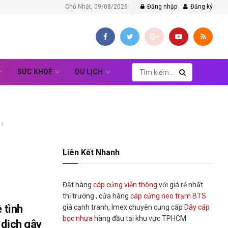
Chủ Nhật, 09/08/2026
Đăng nhập
Đăng ký
SỨC KHOẺ
DU LỊCH
NT
Liên Kết Nhanh
Đặt hàng
cáp cứng viễn thông
với giá rẻ nhất
thị trường , cửa hàng
cáp cứng neo trạm BTS
ề tình
giá cạnh tranh, Imex chuyên cung cấp
Dây cáp
bọc nhựa
hàng đầu tại khu vực TPHCM.
 dịch gây