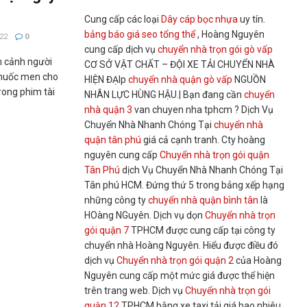
Cung cấp các loại
Dây cáp bọc nhựa
uy tín.
bảng báo giá seo tổng thể
, Hoàng Nguyên
22
0
cung cấp dịch vụ
chuyển nhà trọn gói gò vấp
m cảnh người
CƠ SỞ VẬT CHẤT – ĐỘI XE TẢI CHUYỂN NHÀ
 thuốc men cho
HIỆN ĐẠIp
chuyển nhà quận gò vấp
NGUỒN
rong phim tài
NHÂN LỰC HÙNG HẬU.| Bạn đang cần
chuyển
nhà quận 3
van chuyen nha tphcm ? Dịch Vụ
Chuyển Nhà Nhanh Chóng Tại
chuyển nhà
quận tân phú
giá cả cạnh tranh. Cty hoàng
nguyên cung cấp
Chuyển nhà trọn gói quận
Tân Phú
dịch Vụ Chuyển Nhà Nhanh Chóng Tại
Tân phú HCM. Đứng thứ 5 trong bảng xếp hạng
những công ty
chuyển nhà quận bình tân
là
HOàng NGuyên. Dịch vụ dọn
Chuyển nhà trọn
gói quận 7
TPHCM được cung cấp tại công ty
chuyển nhà Hoàng Nguyên. Hiểu được điều đó
dịch vụ
Chuyển nhà trọn gói quận 2
của Hoàng
Nguyên cung cấp một mức giá được thể hiện
trên trang web. Dịch vụ
Chuyển nhà trọn gói
quận 12
TPHCM bằng xe taxi tải giá bao nhiêu