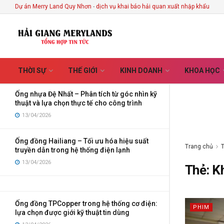
Every Handmade Creation
Dự án Merry Land Quy Nhơn
-
dịch vụ khai báo hải quan xuất nhập khẩu
MỚI NHẤT
XU HƯỚNG
Lọc
03/08/2026
Ống điện Vega – Giải pháp bảo vệ dây dẫn tối
ưu cho công trình hiện đại
01/07/2026
THỜI SỰ
THẾ GIỚI
KINH DOANH
KHOA HỌC
Ống nhựa Đệ Nhất – Phân tích từ góc nhìn kỹ
thuật và lựa chọn thực tế cho công trình
13/04/2026
Ống đồng Hailiang – Tối ưu hóa hiệu suất
Trang chủ
truyền dẫn trong hệ thống điện lạnh
13/04/2026
Thẻ:
K
Ống đồng TPCopper trong hệ thống cơ điện:
PHIM
lựa chọn được giới kỹ thuật tin dùng