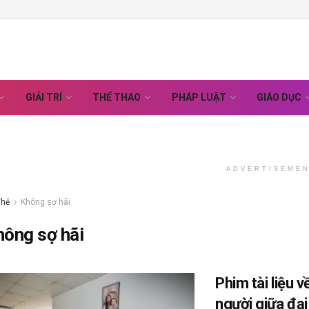
GIẢI TRÍ
THỂ THAO
PHÁP LUẬT
GIÁO DỤC
ADVERTISEME
Thẻ
Không sợ hãi
hông sợ hãi
Phim tài liệu v
người giữa đại