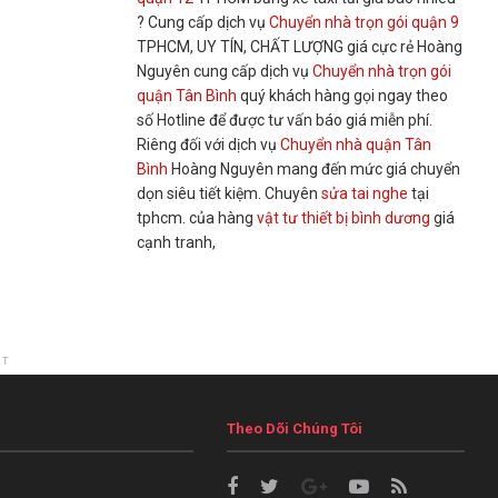
? Cung cấp dịch vụ
Chuyển nhà trọn gói quận 9
TPHCM, UY TÍN, CHẤT LƯỢNG giá cực rẻ Hoàng
Nguyên cung cấp dịch vụ
Chuyển nhà trọn gói
quận Tân Bình
quý khách hàng gọi ngay theo
số Hotline để được tư vấn báo giá miễn phí.
Riêng đối với dịch vụ
Chuyển nhà quận Tân
Bình
Hoàng Nguyên mang đến mức giá chuyển
dọn siêu tiết kiệm. Chuyên
sửa tai nghe
tại
tphcm. của hàng
vật tư thiết bị bình dương
giá
cạnh tranh,
NT
Theo Dõi Chúng Tôi