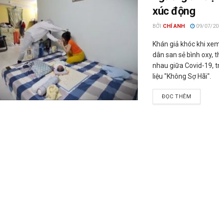
xúc động
BỞI
CHÍ ANH
09/07/20
Khán giả khóc khi xe
dân san sẻ bình oxy,
nhau giữa Covid-19, t
liệu "Không Sợ Hãi".
ĐỌC THÊM