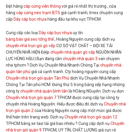
Đặt hàng
cáp cứng viễn thông
với giá rẻ nhất thị trường , cửa
hàng
cáp cứng neo trạm BTS
giá cạnh tranh, Imex chuyên cung
cấp
Dây cáp bọc nhựa
hàng đầu tại khu vực TPHCM.
Cung cấp các loại
Dây cáp bọc nhựa
uy tín.
bảng báo giá seo tổng thể
, Hoàng Nguyên cung cấp dịch vụ
chuyển nhà trọn gói gò vấp
CƠ SỞ VẬT CHẤT – ĐỘI XE TẢI
CHUYỂN NHÀ HIỆN ĐẠIp
chuyển nhà quận gò vấp
NGUỒN NHÂN
LỰC HÙNG HẬU.| Bạn đang cần
chuyển nhà quận 3
van chuyen
nha tphcm ? Dịch Vụ Chuyển Nhà Nhanh Chóng Tại
chuyển nhà
quận tân phú
giá cả cạnh tranh. Cty hoàng nguyên cung cấp
Chuyển nhà trọn gói quận Tân Phú
dịch Vụ Chuyển Nhà Nhanh
Chóng Tại Tân phú HCM. Đứng thứ 5 trong bảng xếp hạng những
công ty
chuyển nhà quận bình tân
là HOàng NGuyên. Dịch vụ dọn
Chuyển nhà trọn gói quận 7
TPHCM được cung cấp tại công ty
chuyển nhà Hoàng Nguyên. Hiểu được điều đó dịch vụ
Chuyển nhà
trọn gói quận 2
của Hoàng Nguyên cung cấp một mức giá được
thể hiện trên trang web. Dịch vụ
Chuyển nhà trọn gói quận 12
TPHCM bằng xe taxi tải giá bao nhiêu ? Cung cấp dịch vụ
Chuyển
nhà trọn gói quận 9
TPHCM, UY TÍN, CHẤT LƯỢNG giá cực rẻ