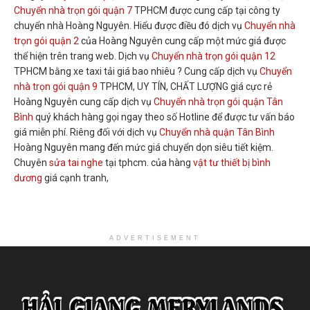
Chuyển nhà trọn gói quận 7
TPHCM được cung cấp tại công ty
chuyển nhà Hoàng Nguyên. Hiểu được điều đó dịch vụ
Chuyển nhà
trọn gói quận 2
của Hoàng Nguyên cung cấp một mức giá được
thể hiện trên trang web. Dịch vụ
Chuyển nhà trọn gói quận 12
TPHCM bằng xe taxi tải giá bao nhiêu ? Cung cấp dịch vụ
Chuyển
nhà trọn gói quận 9
TPHCM, UY TÍN, CHẤT LƯỢNG giá cực rẻ
Hoàng Nguyên cung cấp dịch vụ
Chuyển nhà trọn gói quận Tân
Bình
quý khách hàng gọi ngay theo số Hotline để được tư vấn báo
giá miễn phí. Riêng đối với dịch vụ
Chuyển nhà quận Tân Bình
Hoàng Nguyên mang đến mức giá chuyển dọn siêu tiết kiệm.
Chuyên
sửa tai nghe
tại tphcm. của hàng
vật tư thiết bị bình
dương
giá cạnh tranh,
ADVERTISEMENT