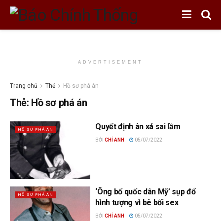
ADVERTISEMENT
Trang chủ
Thẻ
Hồ sơ phá án
Thẻ:
Hồ sơ phá án
Quyết định ân xá sai lầm
HỒ SƠ PHÁ ÁN
BỞI
CHÍ ANH
05/07/2022
‘Ông bố quốc dân Mỹ’ sụp đổ
HỒ SƠ PHÁ ÁN
hình tượng vì bê bối sex
BỞI
CHÍ ANH
05/07/2022