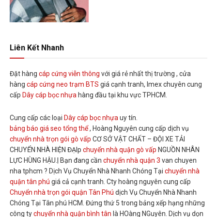
Liên Kết Nhanh
Đặt hàng
cáp cứng viễn thông
với giá rẻ nhất thị trường , cửa
hàng
cáp cứng neo trạm BTS
giá cạnh tranh, Imex chuyên cung
cấp
Dây cáp bọc nhựa
hàng đầu tại khu vực TPHCM.
Cung cấp các loại
Dây cáp bọc nhựa
uy tín.
bảng báo giá seo tổng thể
, Hoàng Nguyên cung cấp dịch vụ
chuyển nhà trọn gói gò vấp
CƠ SỞ VẬT CHẤT – ĐỘI XE TẢI
CHUYỂN NHÀ HIỆN ĐẠIp
chuyển nhà quận gò vấp
NGUỒN NHÂN
LỰC HÙNG HẬU.| Bạn đang cần
chuyển nhà quận 3
van chuyen
nha tphcm ? Dịch Vụ Chuyển Nhà Nhanh Chóng Tại
chuyển nhà
quận tân phú
giá cả cạnh tranh. Cty hoàng nguyên cung cấp
Chuyển nhà trọn gói quận Tân Phú
dịch Vụ Chuyển Nhà Nhanh
Chóng Tại Tân phú HCM. Đứng thứ 5 trong bảng xếp hạng những
công ty
chuyển nhà quận bình tân
là HOàng NGuyên. Dịch vụ dọn