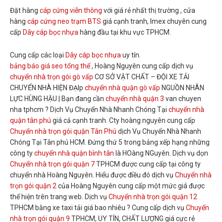
Đặt hàng
cáp cứng viễn thông
với giá rẻ nhất thị trường , cửa
hàng
cáp cứng neo trạm BTS
giá cạnh tranh, Imex chuyên cung
cấp
Dây cáp bọc nhựa
hàng đầu tại khu vực TPHCM.
Cung cấp các loại
Dây cáp bọc nhựa
uy tín.
bảng báo giá seo tổng thể
, Hoàng Nguyên cung cấp dịch vụ
chuyển nhà trọn gói gò vấp
CƠ SỞ VẬT CHẤT – ĐỘI XE TẢI
CHUYỂN NHÀ HIỆN ĐẠIp
chuyển nhà quận gò vấp
NGUỒN NHÂN
LỰC HÙNG HẬU.| Bạn đang cần
chuyển nhà quận 3
van chuyen
nha tphcm ? Dịch Vụ Chuyển Nhà Nhanh Chóng Tại
chuyển nhà
quận tân phú
giá cả cạnh tranh. Cty hoàng nguyên cung cấp
Chuyển nhà trọn gói quận Tân Phú
dịch Vụ Chuyển Nhà Nhanh
Chóng Tại Tân phú HCM. Đứng thứ 5 trong bảng xếp hạng những
công ty
chuyển nhà quận bình tân
là HOàng NGuyên. Dịch vụ dọn
Chuyển nhà trọn gói quận 7
TPHCM được cung cấp tại công ty
chuyển nhà Hoàng Nguyên. Hiểu được điều đó dịch vụ
Chuyển nhà
trọn gói quận 2
của Hoàng Nguyên cung cấp một mức giá được
thể hiện trên trang web. Dịch vụ
Chuyển nhà trọn gói quận 12
TPHCM bằng xe taxi tải giá bao nhiêu ? Cung cấp dịch vụ
Chuyển
nhà trọn gói quận 9
TPHCM, UY TÍN, CHẤT LƯỢNG giá cực rẻ