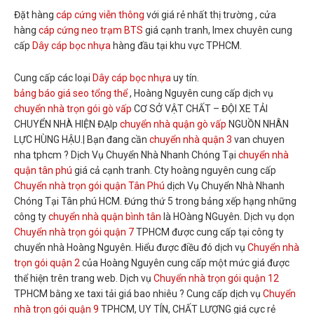
Đặt hàng
cáp cứng viễn thông
với giá rẻ nhất thị trường , cửa
hàng
cáp cứng neo trạm BTS
giá cạnh tranh, Imex chuyên cung
cấp
Dây cáp bọc nhựa
hàng đầu tại khu vực TPHCM.
Cung cấp các loại
Dây cáp bọc nhựa
uy tín.
bảng báo giá seo tổng thể
, Hoàng Nguyên cung cấp dịch vụ
chuyển nhà trọn gói gò vấp
CƠ SỞ VẬT CHẤT – ĐỘI XE TẢI
CHUYỂN NHÀ HIỆN ĐẠIp
chuyển nhà quận gò vấp
NGUỒN NHÂN
LỰC HÙNG HẬU.| Bạn đang cần
chuyển nhà quận 3
van chuyen
nha tphcm ? Dịch Vụ Chuyển Nhà Nhanh Chóng Tại
chuyển nhà
quận tân phú
giá cả cạnh tranh. Cty hoàng nguyên cung cấp
Chuyển nhà trọn gói quận Tân Phú
dịch Vụ Chuyển Nhà Nhanh
Chóng Tại Tân phú HCM. Đứng thứ 5 trong bảng xếp hạng những
công ty
chuyển nhà quận bình tân
là HOàng NGuyên. Dịch vụ dọn
Chuyển nhà trọn gói quận 7
TPHCM được cung cấp tại công ty
chuyển nhà Hoàng Nguyên. Hiểu được điều đó dịch vụ
Chuyển nhà
trọn gói quận 2
của Hoàng Nguyên cung cấp một mức giá được
thể hiện trên trang web. Dịch vụ
Chuyển nhà trọn gói quận 12
TPHCM bằng xe taxi tải giá bao nhiêu ? Cung cấp dịch vụ
Chuyển
nhà trọn gói quận 9
TPHCM, UY TÍN, CHẤT LƯỢNG giá cực rẻ