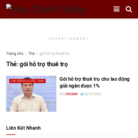
ADVERTISEMENT
Trang chủ
Thẻ
gói hỗ trợ thuê trọ
Thẻ:
gói hỗ trợ thuê trọ
Gói hỗ trợ thuê trọ cho lao động
LAO ĐỘNG & VIỆC LÀM
giải ngân được 1%
BỞI
CHÍ ANH
05/07/2022
Liên Kết Nhanh