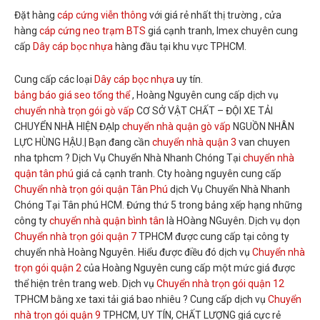
Đặt hàng
cáp cứng viễn thông
với giá rẻ nhất thị trường , cửa
hàng
cáp cứng neo trạm BTS
giá cạnh tranh, Imex chuyên cung
cấp
Dây cáp bọc nhựa
hàng đầu tại khu vực TPHCM.
Cung cấp các loại
Dây cáp bọc nhựa
uy tín.
bảng báo giá seo tổng thể
, Hoàng Nguyên cung cấp dịch vụ
chuyển nhà trọn gói gò vấp
CƠ SỞ VẬT CHẤT – ĐỘI XE TẢI
CHUYỂN NHÀ HIỆN ĐẠIp
chuyển nhà quận gò vấp
NGUỒN NHÂN
LỰC HÙNG HẬU.| Bạn đang cần
chuyển nhà quận 3
van chuyen
nha tphcm ? Dịch Vụ Chuyển Nhà Nhanh Chóng Tại
chuyển nhà
quận tân phú
giá cả cạnh tranh. Cty hoàng nguyên cung cấp
Chuyển nhà trọn gói quận Tân Phú
dịch Vụ Chuyển Nhà Nhanh
Chóng Tại Tân phú HCM. Đứng thứ 5 trong bảng xếp hạng những
công ty
chuyển nhà quận bình tân
là HOàng NGuyên. Dịch vụ dọn
Chuyển nhà trọn gói quận 7
TPHCM được cung cấp tại công ty
chuyển nhà Hoàng Nguyên. Hiểu được điều đó dịch vụ
Chuyển nhà
trọn gói quận 2
của Hoàng Nguyên cung cấp một mức giá được
thể hiện trên trang web. Dịch vụ
Chuyển nhà trọn gói quận 12
TPHCM bằng xe taxi tải giá bao nhiêu ? Cung cấp dịch vụ
Chuyển
nhà trọn gói quận 9
TPHCM, UY TÍN, CHẤT LƯỢNG giá cực rẻ