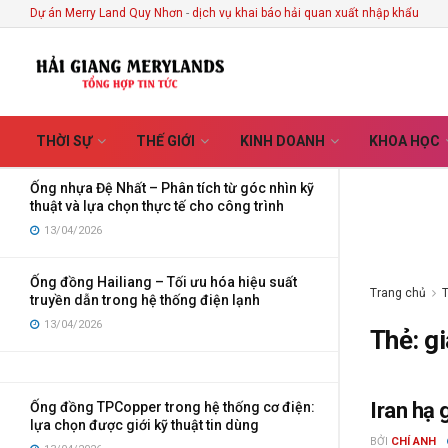
Every Handmade Creation
Dự án Merry Land Quy Nhơn
-
dịch vụ khai báo hải quan xuất nhập khẩu
MỚI NHẤT
XU HƯỚNG
Lọc
03/08/2026
Ống điện Vega – Giải pháp bảo vệ dây dẫn tối
ưu cho công trình hiện đại
01/07/2026
THỜI SỰ
THẾ GIỚI
KINH DOANH
KHOA HỌC
Ống nhựa Đệ Nhất – Phân tích từ góc nhìn kỹ
thuật và lựa chọn thực tế cho công trình
13/04/2026
Ống đồng Hailiang – Tối ưu hóa hiệu suất
Trang chủ
truyền dẫn trong hệ thống điện lạnh
13/04/2026
Thẻ:
gi
Iran hạ
Ống đồng TPCopper trong hệ thống cơ điện:
QUỐC TẾ
lựa chọn được giới kỹ thuật tin dùng
BỞI
CHÍ ANH