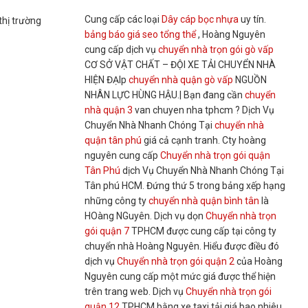
Cung cấp các loại
Dây cáp bọc nhựa
uy tín.
thị trường
bảng báo giá seo tổng thể
, Hoàng Nguyên
cung cấp dịch vụ
chuyển nhà trọn gói gò vấp
CƠ SỞ VẬT CHẤT – ĐỘI XE TẢI CHUYỂN NHÀ
HIỆN ĐẠIp
chuyển nhà quận gò vấp
NGUỒN
NHÂN LỰC HÙNG HẬU.| Bạn đang cần
chuyển
nhà quận 3
van chuyen nha tphcm ? Dịch Vụ
Chuyển Nhà Nhanh Chóng Tại
chuyển nhà
quận tân phú
giá cả cạnh tranh. Cty hoàng
nguyên cung cấp
Chuyển nhà trọn gói quận
Tân Phú
dịch Vụ Chuyển Nhà Nhanh Chóng Tại
Tân phú HCM. Đứng thứ 5 trong bảng xếp hạng
những công ty
chuyển nhà quận bình tân
là
HOàng NGuyên. Dịch vụ dọn
Chuyển nhà trọn
gói quận 7
TPHCM được cung cấp tại công ty
chuyển nhà Hoàng Nguyên. Hiểu được điều đó
dịch vụ
Chuyển nhà trọn gói quận 2
của Hoàng
Nguyên cung cấp một mức giá được thể hiện
trên trang web. Dịch vụ
Chuyển nhà trọn gói
quận 12
TPHCM bằng xe taxi tải giá bao nhiêu