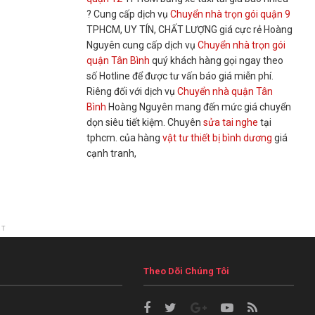
? Cung cấp dịch vụ
Chuyển nhà trọn gói quận 9
TPHCM, UY TÍN, CHẤT LƯỢNG giá cực rẻ Hoàng
Nguyên cung cấp dịch vụ
Chuyển nhà trọn gói
quận Tân Bình
quý khách hàng gọi ngay theo
số Hotline để được tư vấn báo giá miễn phí.
Riêng đối với dịch vụ
Chuyển nhà quận Tân
Bình
Hoàng Nguyên mang đến mức giá chuyển
dọn siêu tiết kiệm. Chuyên
sửa tai nghe
tại
tphcm. của hàng
vật tư thiết bị bình dương
giá
cạnh tranh,
NT
Theo Dõi Chúng Tôi