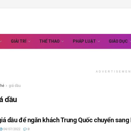
GIẢI TRÍ
THỂ THAO
PHÁP LUẬT
GIÁO DỤC
ADVERTISEME
Thẻ
giá dầu
á dầu
 giá dầu để ngăn khách Trung Quốc chuyển sang
04/07/2022
0