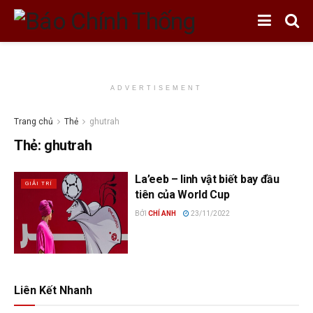
ADVERTISEMENT
Trang chủ
Thẻ
ghutrah
Thẻ:
ghutrah
La’eeb – linh vật biết bay đầu
GIẢI TRÍ
tiên của World Cup
BỞI
CHÍ ANH
23/11/2022
Liên Kết Nhanh