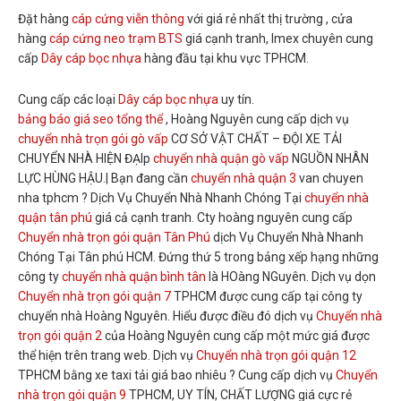
Đặt hàng
cáp cứng viễn thông
với giá rẻ nhất thị trường , cửa
hàng
cáp cứng neo trạm BTS
giá cạnh tranh, Imex chuyên cung
cấp
Dây cáp bọc nhựa
hàng đầu tại khu vực TPHCM.
Cung cấp các loại
Dây cáp bọc nhựa
uy tín.
bảng báo giá seo tổng thể
, Hoàng Nguyên cung cấp dịch vụ
chuyển nhà trọn gói gò vấp
CƠ SỞ VẬT CHẤT – ĐỘI XE TẢI
CHUYỂN NHÀ HIỆN ĐẠIp
chuyển nhà quận gò vấp
NGUỒN NHÂN
LỰC HÙNG HẬU.| Bạn đang cần
chuyển nhà quận 3
van chuyen
nha tphcm ? Dịch Vụ Chuyển Nhà Nhanh Chóng Tại
chuyển nhà
quận tân phú
giá cả cạnh tranh. Cty hoàng nguyên cung cấp
Chuyển nhà trọn gói quận Tân Phú
dịch Vụ Chuyển Nhà Nhanh
Chóng Tại Tân phú HCM. Đứng thứ 5 trong bảng xếp hạng những
công ty
chuyển nhà quận bình tân
là HOàng NGuyên. Dịch vụ dọn
Chuyển nhà trọn gói quận 7
TPHCM được cung cấp tại công ty
chuyển nhà Hoàng Nguyên. Hiểu được điều đó dịch vụ
Chuyển nhà
trọn gói quận 2
của Hoàng Nguyên cung cấp một mức giá được
thể hiện trên trang web. Dịch vụ
Chuyển nhà trọn gói quận 12
TPHCM bằng xe taxi tải giá bao nhiêu ? Cung cấp dịch vụ
Chuyển
nhà trọn gói quận 9
TPHCM, UY TÍN, CHẤT LƯỢNG giá cực rẻ