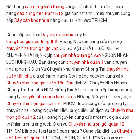
Đặt hàng
cáp cứng viễn thông
với giá rẻ nhất thị trường , cửa
hàng
cáp cứng neo trạm BTS
giá cạnh tranh, Imex chuyên cung
cấp
Dây cáp bọc nhựa
hàng đầu tại khu vực TPHCM.
Cung cấp các loại
Dây cáp bọc nhựa
uy tín.
bảng báo giá seo tổng thể
, Hoàng Nguyên cung cấp dịch vụ
chuyển nhà trọn gói gò vấp
CƠ SỞ VẬT CHẤT – ĐỘI XE TẢI
CHUYỂN NHÀ HIỆN ĐẠIp
chuyển nhà quận gò vấp
NGUỒN NHÂN
LỰC HÙNG HẬU.| Bạn đang cần
chuyển nhà quận 3
van chuyen
nha tphcm ? Dịch Vụ Chuyển Nhà Nhanh Chóng Tại
chuyển nhà
quận tân phú
giá cả cạnh tranh. Cty hoàng nguyên cung cấp
Chuyển nhà trọn gói quận Tân Phú
dịch Vụ Chuyển Nhà Nhanh
Chóng Tại Tân phú HCM. Đứng thứ 5 trong bảng xếp hạng những
công ty
chuyển nhà quận bình tân
là HOàng NGuyên. Dịch vụ dọn
Chuyển nhà trọn gói quận 7
TPHCM được cung cấp tại công ty
chuyển nhà Hoàng Nguyên. Hiểu được điều đó dịch vụ
Chuyển nhà
trọn gói quận 2
của Hoàng Nguyên cung cấp một mức giá được
thể hiện trên trang web. Dịch vụ
Chuyển nhà trọn gói quận 12
TPHCM bằng xe taxi tải giá bao nhiêu ? Cung cấp dịch vụ
Chuyển
nhà trọn gói quận 9
TPHCM, UY TÍN, CHẤT LƯỢNG giá cực rẻ