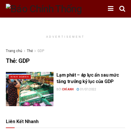
ADVERTISEMENT
Trang chủ
Thẻ
GDP
Thẻ:
GDP
Lạm phát – áp lực ẩn sau mức
KINH DOANH
tăng trưởng kỷ lục của GDP
BỞI
CHÍ ANH
01/07/2022
Liên Kết Nhanh