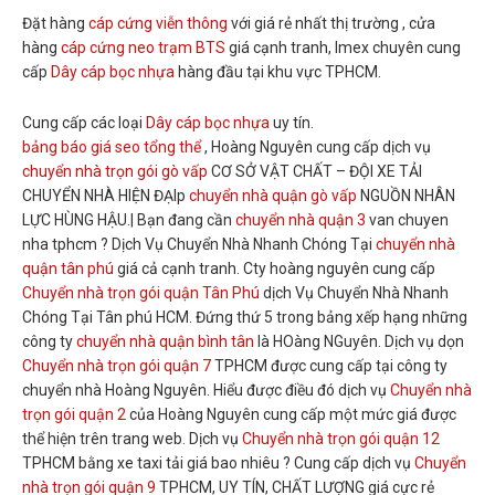
Đặt hàng
cáp cứng viễn thông
với giá rẻ nhất thị trường , cửa
hàng
cáp cứng neo trạm BTS
giá cạnh tranh, Imex chuyên cung
cấp
Dây cáp bọc nhựa
hàng đầu tại khu vực TPHCM.
Cung cấp các loại
Dây cáp bọc nhựa
uy tín.
bảng báo giá seo tổng thể
, Hoàng Nguyên cung cấp dịch vụ
chuyển nhà trọn gói gò vấp
CƠ SỞ VẬT CHẤT – ĐỘI XE TẢI
CHUYỂN NHÀ HIỆN ĐẠIp
chuyển nhà quận gò vấp
NGUỒN NHÂN
LỰC HÙNG HẬU.| Bạn đang cần
chuyển nhà quận 3
van chuyen
nha tphcm ? Dịch Vụ Chuyển Nhà Nhanh Chóng Tại
chuyển nhà
quận tân phú
giá cả cạnh tranh. Cty hoàng nguyên cung cấp
Chuyển nhà trọn gói quận Tân Phú
dịch Vụ Chuyển Nhà Nhanh
Chóng Tại Tân phú HCM. Đứng thứ 5 trong bảng xếp hạng những
công ty
chuyển nhà quận bình tân
là HOàng NGuyên. Dịch vụ dọn
Chuyển nhà trọn gói quận 7
TPHCM được cung cấp tại công ty
chuyển nhà Hoàng Nguyên. Hiểu được điều đó dịch vụ
Chuyển nhà
trọn gói quận 2
của Hoàng Nguyên cung cấp một mức giá được
thể hiện trên trang web. Dịch vụ
Chuyển nhà trọn gói quận 12
TPHCM bằng xe taxi tải giá bao nhiêu ? Cung cấp dịch vụ
Chuyển
nhà trọn gói quận 9
TPHCM, UY TÍN, CHẤT LƯỢNG giá cực rẻ