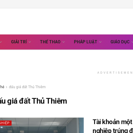
GIẢI TRÍ
THỂ THAO
PHÁP LUẬT
GIÁO DỤC
ADVERTISEME
Thẻ
đấu giá đất Thủ Thiêm
ấu giá đất Thủ Thiêm
Tài khoản một
GHIỆP
nghiệp trúng đ