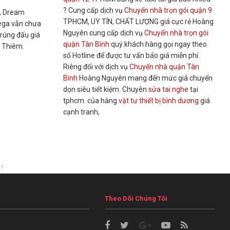
? Cung cấp dịch vụ
Chuyển nhà trọn gói quận 9
y, Dream
TPHCM, UY TÍN, CHẤT LƯỢNG giá cực rẻ Hoàng
ega vẫn chưa
Nguyên cung cấp dịch vụ
Chuyển nhà trọn gói
trúng đấu giá
quận Tân Bình
quý khách hàng gọi ngay theo
ủ Thiêm.
số Hotline để được tư vấn báo giá miễn phí.
Riêng đối với dịch vụ
Chuyển nhà quận Tân
Bình
Hoàng Nguyên mang đến mức giá chuyển
dọn siêu tiết kiệm. Chuyên
sửa tai nghe
tại
tphcm. của hàng
vật tư thiết bị bình dương
giá
cạnh tranh,
NT
Theo Dõi Chúng Tôi