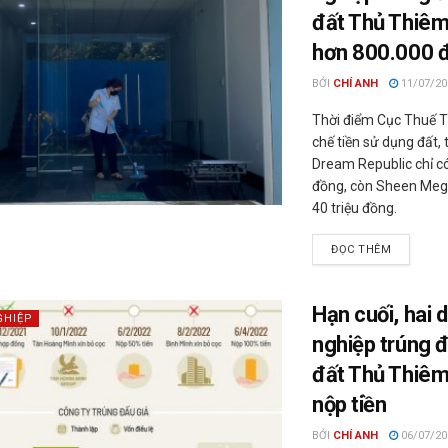
đất Thủ Thiêm
hơn 800.000 
BỞI
CHÍ ANH
11/07/20
Thời điểm Cục Thuế 
chế tiền sử dụng đất, 
Dream Republic chỉ c
đồng, còn Sheen Meg
40 triệu đồng.
ĐỌC THÊM
Hạn cuối, hai 
GHIỆP
nghiệp trúng đ
đất Thủ Thiêm
nộp tiền
BỞI
CHÍ ANH
06/07/20