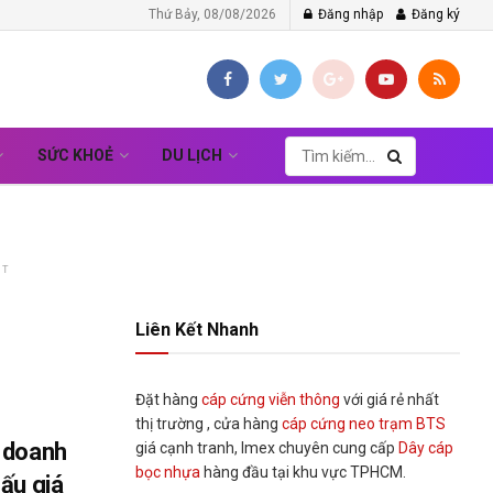
Thứ Bảy, 08/08/2026
Đăng nhập
Đăng ký
SỨC KHOẺ
DU LỊCH
NT
Liên Kết Nhanh
Đặt hàng
cáp cứng viễn thông
với giá rẻ nhất
thị trường , cửa hàng
cáp cứng neo trạm BTS
 doanh
giá cạnh tranh, Imex chuyên cung cấp
Dây cáp
bọc nhựa
hàng đầu tại khu vực TPHCM.
ấu giá