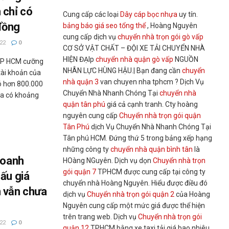
 chỉ có
Cung cấp các loại
Dây cáp bọc nhựa
uy tín.
đồng
bảng báo giá seo tổng thể
, Hoàng Nguyên
cung cấp dịch vụ
chuyển nhà trọn gói gò vấp
22
0
CƠ SỞ VẬT CHẤT – ĐỘI XE TẢI CHUYỂN NHÀ
HIỆN ĐẠIp
chuyển nhà quận gò vấp
NGUỒN
TP HCM cưỡng
NHÂN LỰC HÙNG HẬU.| Bạn đang cần
chuyển
tài khoản của
nhà quận 3
van chuyen nha tphcm ? Dịch Vụ
ó hơn 800.000
Chuyển Nhà Nhanh Chóng Tại
chuyển nhà
a có khoảng
quận tân phú
giá cả cạnh tranh. Cty hoàng
nguyên cung cấp
Chuyển nhà trọn gói quận
Tân Phú
dịch Vụ Chuyển Nhà Nhanh Chóng Tại
Tân phú HCM. Đứng thứ 5 trong bảng xếp hạng
những công ty
chuyển nhà quận bình tân
là
doanh
HOàng NGuyên. Dịch vụ dọn
Chuyển nhà trọn
gói quận 7
TPHCM được cung cấp tại công ty
ấu giá
chuyển nhà Hoàng Nguyên. Hiểu được điều đó
 vẫn chưa
dịch vụ
Chuyển nhà trọn gói quận 2
của Hoàng
Nguyên cung cấp một mức giá được thể hiện
trên trang web. Dịch vụ
Chuyển nhà trọn gói
22
0
quận 12
TPHCM bằng xe taxi tải giá bao nhiêu