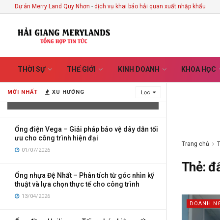
Dự án Merry Land Quy Nhơn
-
dịch vụ khai báo hải quan xuất nhập khẩu
Vietnam Handicrafts Store in Hoi An –
THỜI SỰ
THẾ GIỚI
KINH DOANH
KHOA HỌC
Discover the Stories Hidden Behind
Every Handmade Creation
MỚI NHẤT
XU HƯỚNG
Lọc
03/08/2026
Ống điện Vega – Giải pháp bảo vệ dây dẫn tối
ưu cho công trình hiện đại
Trang chủ
01/07/2026
Thẻ:
đ
Ống nhựa Đệ Nhất – Phân tích từ góc nhìn kỹ
thuật và lựa chọn thực tế cho công trình
13/04/2026
DOANH N