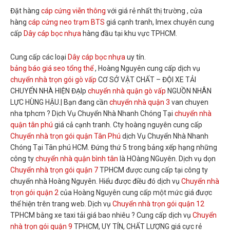
Đặt hàng
cáp cứng viễn thông
với giá rẻ nhất thị trường , cửa
hàng
cáp cứng neo trạm BTS
giá cạnh tranh, Imex chuyên cung
cấp
Dây cáp bọc nhựa
hàng đầu tại khu vực TPHCM.
Cung cấp các loại
Dây cáp bọc nhựa
uy tín.
bảng báo giá seo tổng thể
, Hoàng Nguyên cung cấp dịch vụ
chuyển nhà trọn gói gò vấp
CƠ SỞ VẬT CHẤT – ĐỘI XE TẢI
CHUYỂN NHÀ HIỆN ĐẠIp
chuyển nhà quận gò vấp
NGUỒN NHÂN
LỰC HÙNG HẬU.| Bạn đang cần
chuyển nhà quận 3
van chuyen
nha tphcm ? Dịch Vụ Chuyển Nhà Nhanh Chóng Tại
chuyển nhà
quận tân phú
giá cả cạnh tranh. Cty hoàng nguyên cung cấp
Chuyển nhà trọn gói quận Tân Phú
dịch Vụ Chuyển Nhà Nhanh
Chóng Tại Tân phú HCM. Đứng thứ 5 trong bảng xếp hạng những
công ty
chuyển nhà quận bình tân
là HOàng NGuyên. Dịch vụ dọn
Chuyển nhà trọn gói quận 7
TPHCM được cung cấp tại công ty
chuyển nhà Hoàng Nguyên. Hiểu được điều đó dịch vụ
Chuyển nhà
trọn gói quận 2
của Hoàng Nguyên cung cấp một mức giá được
thể hiện trên trang web. Dịch vụ
Chuyển nhà trọn gói quận 12
TPHCM bằng xe taxi tải giá bao nhiêu ? Cung cấp dịch vụ
Chuyển
nhà trọn gói quận 9
TPHCM, UY TÍN, CHẤT LƯỢNG giá cực rẻ