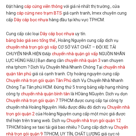
Đặt hàng
cáp cứng viễn thông
với giá rẻ nhất thị trường , cửa
hàng
cáp cứng neo trạm BTS
giá cạnh tranh, Imex chuyên cung
cấp
Dây cáp bọc nhựa
hàng đầu tại khu vực TPHCM.
Cung cấp các loại
Dây cáp bọc nhựa
uy tín.
bảng báo giá seo tổng thể
, Hoàng Nguyên cung cấp dịch vụ
chuyển nhà trọn gói gò vấp
CƠ SỞ VẬT CHẤT – ĐỘI XE TẢI
CHUYỂN NHÀ HIỆN ĐẠIp
chuyển nhà quận gò vấp
NGUỒN NHÂN
LỰC HÙNG HẬU.| Bạn đang cần
chuyển nhà quận 3
van chuyen
nha tphcm ? Dịch Vụ Chuyển Nhà Nhanh Chóng Tại
chuyển nhà
quận tân phú
giá cả cạnh tranh. Cty hoàng nguyên cung cấp
Chuyển nhà trọn gói quận Tân Phú
dịch Vụ Chuyển Nhà Nhanh
Chóng Tại Tân phú HCM. Đứng thứ 5 trong bảng xếp hạng những
công ty
chuyển nhà quận bình tân
là HOàng NGuyên. Dịch vụ dọn
Chuyển nhà trọn gói quận 7
TPHCM được cung cấp tại công ty
chuyển nhà Hoàng Nguyên. Hiểu được điều đó dịch vụ
Chuyển nhà
trọn gói quận 2
của Hoàng Nguyên cung cấp một mức giá được
thể hiện trên trang web. Dịch vụ
Chuyển nhà trọn gói quận 12
TPHCM bằng xe taxi tải giá bao nhiêu ? Cung cấp dịch vụ
Chuyển
nhà trọn gói quận 9
TPHCM, UY TÍN, CHẤT LƯỢNG giá cực rẻ