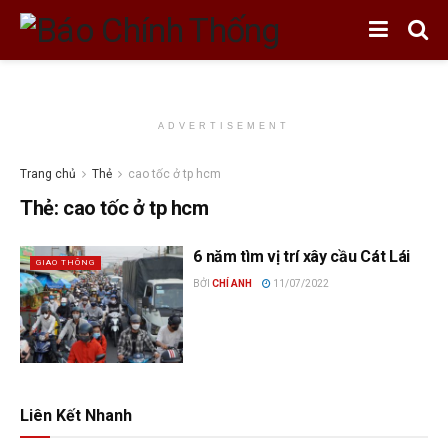
ADVERTISEMENT
Trang chủ
Thẻ
cao tốc ở tp hcm
Thẻ:
cao tốc ở tp hcm
6 năm tìm vị trí xây cầu Cát Lái
GIAO THÔNG
BỞI
CHÍ ANH
11/07/2022
Liên Kết Nhanh