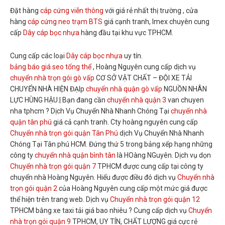
Đặt hàng
cáp cứng viễn thông
với giá rẻ nhất thị trường , cửa
hàng
cáp cứng neo trạm BTS
giá cạnh tranh, Imex chuyên cung
cấp
Dây cáp bọc nhựa
hàng đầu tại khu vực TPHCM.
Cung cấp các loại
Dây cáp bọc nhựa
uy tín.
bảng báo giá seo tổng thể
, Hoàng Nguyên cung cấp dịch vụ
chuyển nhà trọn gói gò vấp
CƠ SỞ VẬT CHẤT – ĐỘI XE TẢI
CHUYỂN NHÀ HIỆN ĐẠIp
chuyển nhà quận gò vấp
NGUỒN NHÂN
LỰC HÙNG HẬU.| Bạn đang cần
chuyển nhà quận 3
van chuyen
nha tphcm ? Dịch Vụ Chuyển Nhà Nhanh Chóng Tại
chuyển nhà
quận tân phú
giá cả cạnh tranh. Cty hoàng nguyên cung cấp
Chuyển nhà trọn gói quận Tân Phú
dịch Vụ Chuyển Nhà Nhanh
Chóng Tại Tân phú HCM. Đứng thứ 5 trong bảng xếp hạng những
công ty
chuyển nhà quận bình tân
là HOàng NGuyên. Dịch vụ dọn
Chuyển nhà trọn gói quận 7
TPHCM được cung cấp tại công ty
chuyển nhà Hoàng Nguyên. Hiểu được điều đó dịch vụ
Chuyển nhà
trọn gói quận 2
của Hoàng Nguyên cung cấp một mức giá được
thể hiện trên trang web. Dịch vụ
Chuyển nhà trọn gói quận 12
TPHCM bằng xe taxi tải giá bao nhiêu ? Cung cấp dịch vụ
Chuyển
nhà trọn gói quận 9
TPHCM, UY TÍN, CHẤT LƯỢNG giá cực rẻ